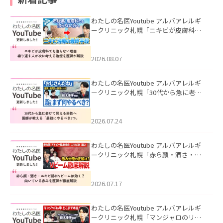
わたしの名医Youtube アルバアレルギ
ークリニック札幌「ニキビが皮膚科で
も治らない理由｜繰り返す人が次に考
える治療を医師が解説」を公開いたし
ました。
2026.08.07
わたしの名医Youtube アルバアレルギ
ークリニック札幌「30代から急に老け
て見える男性へ｜医師が教える「最初
にやるべき3つ」」を公開いたしまし
た。
2026.07.24
わたしの名医Youtube アルバアレルギ
ークリニック札幌「赤ら顔・酒さ・ニ
キビ跡にVビームは効く？向いている赤
みを医師が徹底解説」を公開いたしま
した。
2026.07.17
わたしの名医Youtube アルバアレルギ
ークリニック札幌「マンジャロのリア