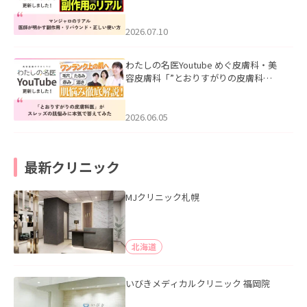
ル｜医師が明かす副作用・リバウン
ド・正しい使い方」を公開いたしまし
た。
2026.07.10
わたしの名医Youtube めぐ皮膚科・美
容皮膚科「”とおりすがりの皮膚科
医”がスレッズの肌悩みに本気で答えて
みた」を公開いたしました。
2026.06.05
最新クリニック
MJクリニック札幌
北海道
いびきメディカルクリニック 福岡院