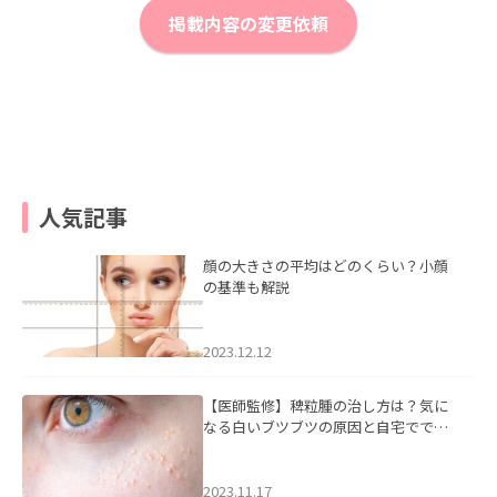
掲載内容の変更依頼
人気記事
顔の大きさの平均はどのくらい？小顔
の基準も解説
2023.12.12
【医師監修】稗粒腫の治し方は？気に
なる白いブツブツの原因と自宅ででき
るケアについて
2023.11.17