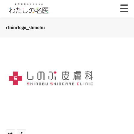
clninclogo_shinobu