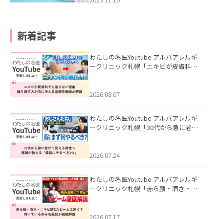
新着記事
わたしの名医Youtube アルバアレルギ
ークリニック札幌「ニキビが皮膚科で
も治らない理由｜繰り返す人が次に考
える治療を医師が解説」を公開いたし
ました。
2026.08.07
わたしの名医Youtube アルバアレルギ
ークリニック札幌「30代から急に老け
て見える男性へ｜医師が教える「最初
にやるべき3つ」」を公開いたしまし
た。
2026.07.24
わたしの名医Youtube アルバアレルギ
ークリニック札幌「赤ら顔・酒さ・ニ
キビ跡にVビームは効く？向いている赤
みを医師が徹底解説」を公開いたしま
した。
2026.07.17