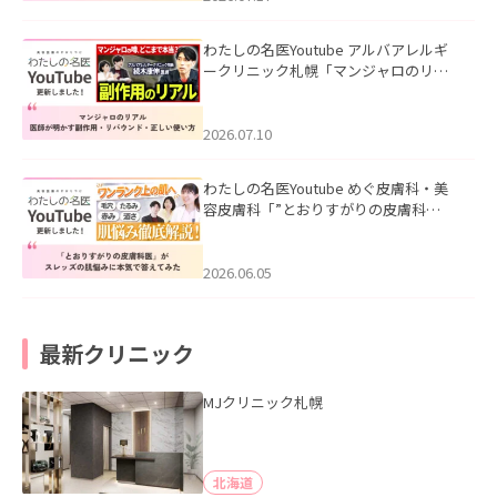
わたしの名医Youtube アルバアレルギ
ークリニック札幌「マンジャロのリア
ル｜医師が明かす副作用・リバウン
ド・正しい使い方」を公開いたしまし
た。
2026.07.10
わたしの名医Youtube めぐ皮膚科・美
容皮膚科「”とおりすがりの皮膚科
医”がスレッズの肌悩みに本気で答えて
みた」を公開いたしました。
2026.06.05
最新クリニック
MJクリニック札幌
北海道