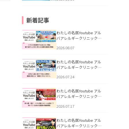
新着記事
わたしの名医Youtube アル
バアレルギークリニック札
幌「ニキビが皮膚科でも治
2026.08.07
らない理由｜繰り返す人が
次に考える治療を医師が解
説」を公開いたしました。
わたしの名医Youtube アル
バアレルギークリニック札
幌「30代から急に老けて見
2026.07.24
える男性へ｜医師が教える
「最初にやるべき3つ」」を
公開いたしました。
わたしの名医Youtube アル
バアレルギークリニック札
幌「赤ら顔・酒さ・ニキビ
2026.07.17
跡にVビームは効く？向いて
いる赤みを医師が徹底解
説」を公開いたしました。
わたしの名医Youtube アル
バアレルギークリニック札