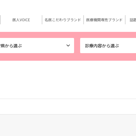
医人VOICE
名医こだわりブランド
医療機関専売ブランド
話
府県から選ぶ
診療内容から選ぶ