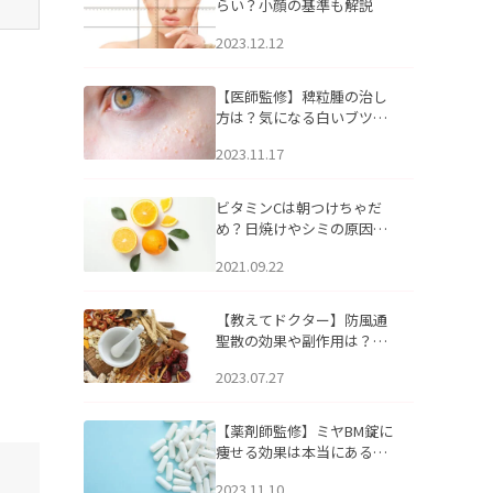
らい？小顔の基準も解説
2023.12.12
【医師監修】稗粒腫の治し
方は？気になる白いブツブ
ツの原因と自宅でできるケ
2023.11.17
アについて
ビタミンCは朝つけちゃだ
め？日焼けやシミの原因に
なるってホント？
2021.09.22
【教えてドクター】防風通
聖散の効果や副作用は？長
期服用は危険なの？
2023.07.27
【薬剤師監修】ミヤBM錠に
痩せる効果は本当にある
の？
2023.11.10