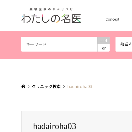
Concept
and
都道
or
クリニック検索
hadairoha03
hadairoha03