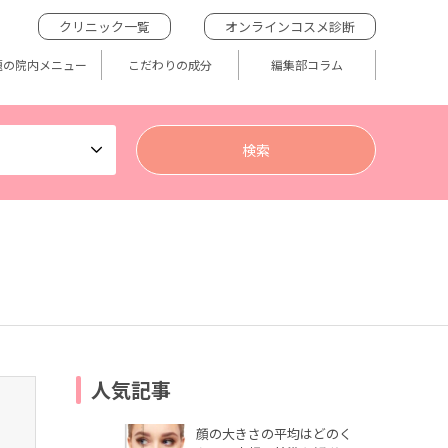
クリニック一覧
オンラインコスメ診断
題の院内メニュー
こだわりの成分
編集部コラム
人気記事
顔の大きさの平均はどのく