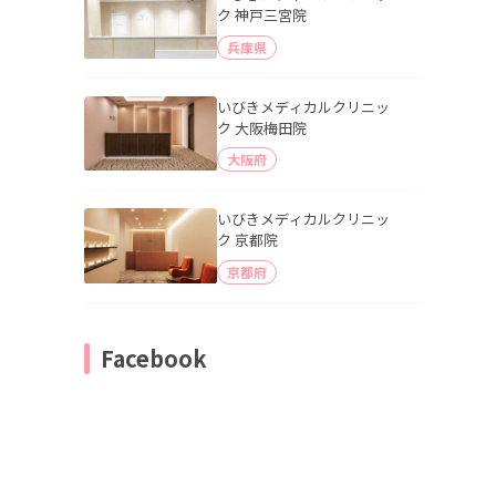
ク 神戸三宮院
兵庫県
いびきメディカルクリニッ
ク 大阪梅田院
大阪府
いびきメディカルクリニッ
ク 京都院
京都府
Facebook