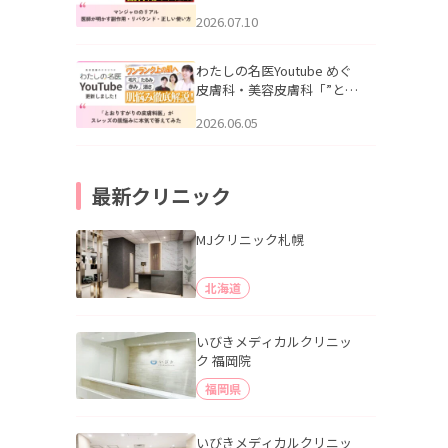
幌「マンジャロのリアル｜
2026.07.10
医師が明かす副作用・リバ
ウンド・正しい使い方」を
公開いたしました。
わたしの名医Youtube めぐ
皮膚科・美容皮膚科「”とお
りすがりの皮膚科医”がスレ
2026.06.05
ッズの肌悩みに本気で答え
てみた」を公開いたしまし
た。
最新クリニック
MJクリニック札幌
北海道
いびきメディカルクリニッ
ク 福岡院
福岡県
いびきメディカルクリニッ