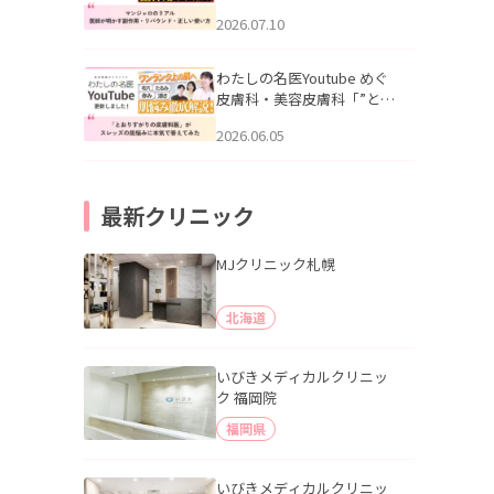
幌「マンジャロのリアル｜
2026.07.10
医師が明かす副作用・リバ
ウンド・正しい使い方」を
公開いたしました。
わたしの名医Youtube めぐ
皮膚科・美容皮膚科「”とお
りすがりの皮膚科医”がスレ
2026.06.05
ッズの肌悩みに本気で答え
てみた」を公開いたしまし
た。
最新クリニック
MJクリニック札幌
北海道
いびきメディカルクリニッ
ク 福岡院
福岡県
いびきメディカルクリニッ