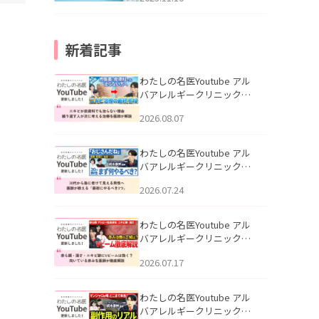
新着記事
わたしの名医Youtube アル
バアレルギークリニック札
幌「ニキビが皮膚科でも治
2026.08.07
らない理由｜繰り返す人が
次に考える治療を医師が解
説」を公開いたしました。
わたしの名医Youtube アル
バアレルギークリニック札
幌「30代から急に老けて見
2026.07.24
える男性へ｜医師が教える
「最初にやるべき3つ」」を
公開いたしました。
わたしの名医Youtube アル
バアレルギークリニック札
幌「赤ら顔・酒さ・ニキビ
2026.07.17
跡にVビームは効く？向いて
いる赤みを医師が徹底解
説」を公開いたしました。
わたしの名医Youtube アル
バアレルギークリニック札