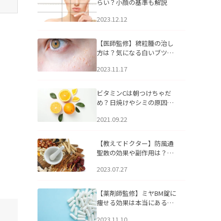
らい？小顔の基準も解説
2023.12.12
【医師監修】稗粒腫の治し
方は？気になる白いブツブ
ツの原因と自宅でできるケ
2023.11.17
アについて
ビタミンCは朝つけちゃだ
め？日焼けやシミの原因に
なるってホント？
2021.09.22
【教えてドクター】防風通
聖散の効果や副作用は？長
期服用は危険なの？
2023.07.27
【薬剤師監修】ミヤBM錠に
痩せる効果は本当にある
の？
2023.11.10