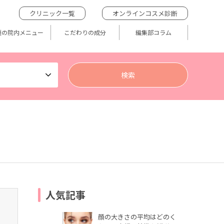
クリニック一覧
オンラインコスメ診断
題の院内メニュー
こだわりの成分
編集部コラム
人気記事
顔の大きさの平均はどのく