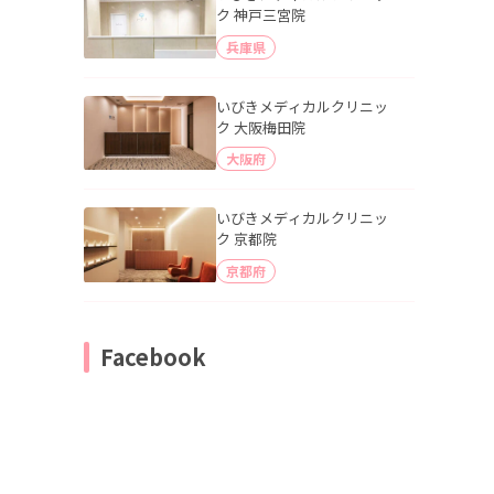
ク 神戸三宮院
兵庫県
いびきメディカルクリニッ
ク 大阪梅田院
大阪府
いびきメディカルクリニッ
ク 京都院
京都府
Facebook