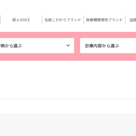
医人VOICE
名医こだわりブランド
医療機関専売ブランド
話
府県から選ぶ
診療内容から選ぶ