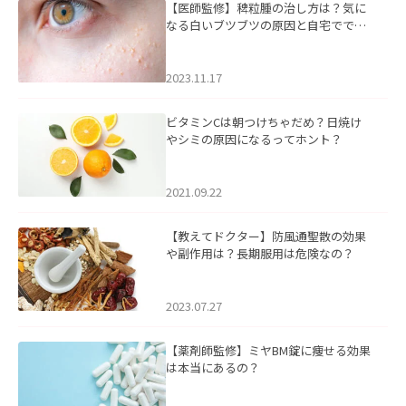
【医師監修】稗粒腫の治し方は？気に
なる白いブツブツの原因と自宅ででき
るケアについて
2023.11.17
ビタミンCは朝つけちゃだめ？日焼け
やシミの原因になるってホント？
2021.09.22
【教えてドクター】防風通聖散の効果
や副作用は？長期服用は危険なの？
2023.07.27
【薬剤師監修】ミヤBM錠に痩せる効果
は本当にあるの？