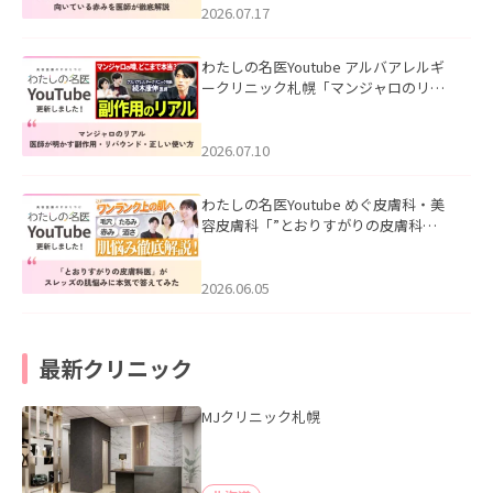
した。
2026.07.17
わたしの名医Youtube アルバアレルギ
ークリニック札幌「マンジャロのリア
ル｜医師が明かす副作用・リバウン
ド・正しい使い方」を公開いたしまし
た。
2026.07.10
わたしの名医Youtube めぐ皮膚科・美
容皮膚科「”とおりすがりの皮膚科
医”がスレッズの肌悩みに本気で答えて
みた」を公開いたしました。
2026.06.05
最新クリニック
MJクリニック札幌