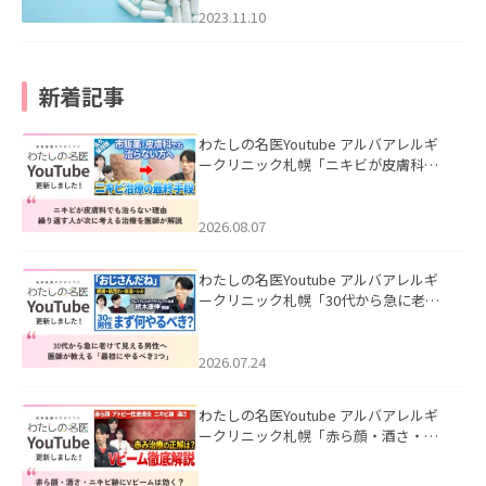
2023.11.10
新着記事
わたしの名医Youtube アルバアレルギ
ークリニック札幌「ニキビが皮膚科で
も治らない理由｜繰り返す人が次に考
える治療を医師が解説」を公開いたし
ました。
2026.08.07
わたしの名医Youtube アルバアレルギ
ークリニック札幌「30代から急に老け
て見える男性へ｜医師が教える「最初
にやるべき3つ」」を公開いたしまし
た。
2026.07.24
わたしの名医Youtube アルバアレルギ
ークリニック札幌「赤ら顔・酒さ・ニ
キビ跡にVビームは効く？向いている赤
みを医師が徹底解説」を公開いたしま