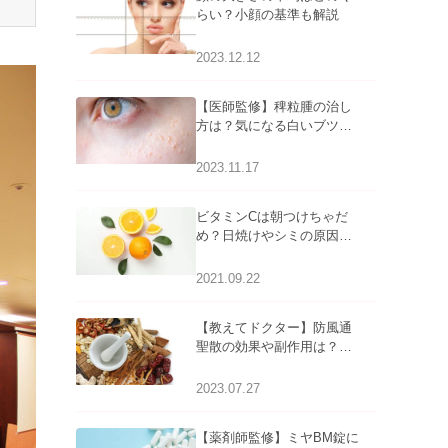
らい？小顔の基準も解説
2023.12.12
【医師監修】稗粒腫の治し
方は？気になる白いブツブ
ツの原因と自宅でできるケ
アについて
2023.11.17
ビタミンCは朝つけちゃだ
め？日焼けやシミの原因に
なるってホント？
2021.09.22
【教えてドクター】防風通
聖散の効果や副作用は？長
期服用は危険なの？
2023.07.27
【薬剤師監修】ミヤBM錠に