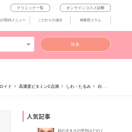
クリニック一覧
オンラインコスメ診断
題の院内メニュー
こだわりの成分
編集部コラム
ロイド
高濃度ビタミンC点滴
しわ・たるみ
白玉注射（グルタチオン注射）
人気記事
顔の大きさの平均はどのく