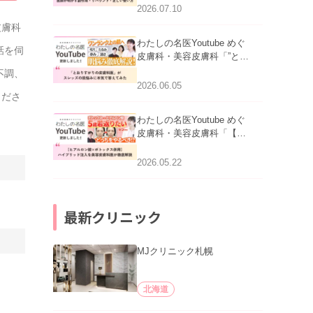
医師が明かす副作用・リバ
2026.07.10
ウンド・正しい使い方」を
皮膚科
公開いたしました。
わたしの名医Youtube めぐ
話を伺
皮膚科・美容皮膚科「”とお
りすがりの皮膚科医”がスレ
不調、
ッズの肌悩みに本気で答え
2026.06.05
てみた」を公開いたしまし
くださ
た。
わたしの名医Youtube めぐ
皮膚科・美容皮膚科「【ヒ
アルロン酸×ボトックス併
用】ハイブリッド注入を美
2026.05.22
容皮膚科医が徹底解説」を
公開いたしました。
最新クリニック
MJクリニック札幌
北海道