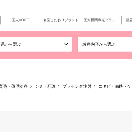
医人VOICE
名医こだわりブランド
医療機関専売ブランド
話
府県から選ぶ
診療内容から選ぶ
育毛・薄毛治療
シミ・肝斑
プラセンタ注射
ニキビ・傷跡・ケ