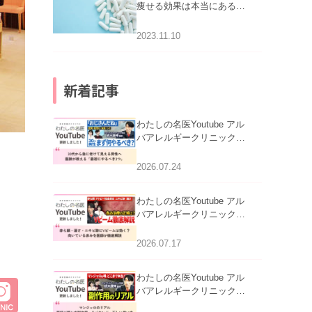
痩せる効果は本当にある
の？
2023.11.10
新着記事
わたしの名医Youtube アル
バアレルギークリニック札
幌「30代から急に老けて見
える男性へ｜医師が教える
2026.07.24
「最初にやるべき3つ」」を
公開いたしました。
わたしの名医Youtube アル
バアレルギークリニック札
幌「赤ら顔・酒さ・ニキビ
跡にVビームは効く？向い
2026.07.17
ている赤みを医師が徹底解
説」を公開いたしました。
わたしの名医Youtube アル
バアレルギークリニック札
幌「マンジャロのリアル｜
CLINIC