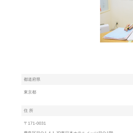
都道府県
東京都
住 所
〒171-0031
豊島区目白1-4-1 JR東日本ホテルメッツ目白1階