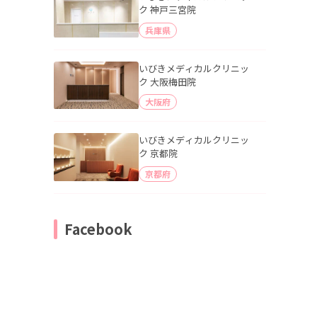
ク 神戸三宮院
兵庫県
いびきメディカルクリニッ
ク 大阪梅田院
大阪府
いびきメディカルクリニッ
ク 京都院
京都府
Facebook