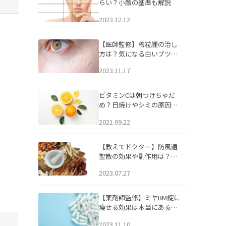
らい？小顔の基準も解説
2023.12.12
【医師監修】稗粒腫の治し
方は？気になる白いブツブ
ツの原因と自宅でできるケ
2023.11.17
アについて
ビタミンCは朝つけちゃだ
め？日焼けやシミの原因に
なるってホント？
2021.09.22
【教えてドクター】防風通
聖散の効果や副作用は？長
期服用は危険なの？
2023.07.27
【薬剤師監修】ミヤBM錠に
痩せる効果は本当にある
の？
2023.11.10