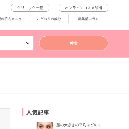
クリニック一覧
オンラインコスメ診断
題の院内メニュー
こだわりの成分
編集部コラム
人気記事
顔の大きさの平均はどのく