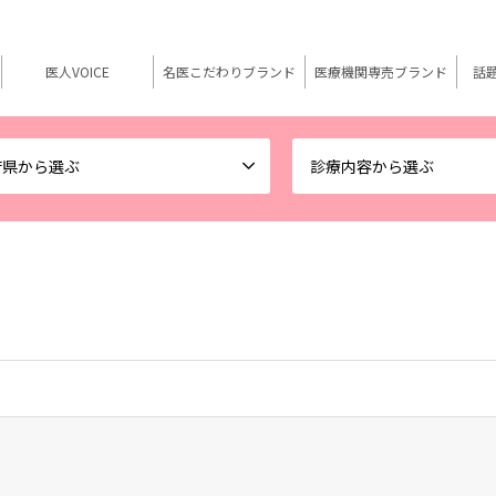
医人VOICE
名医こだわりブランド
医療機関専売ブランド
話
府県から選ぶ
診療内容から選ぶ