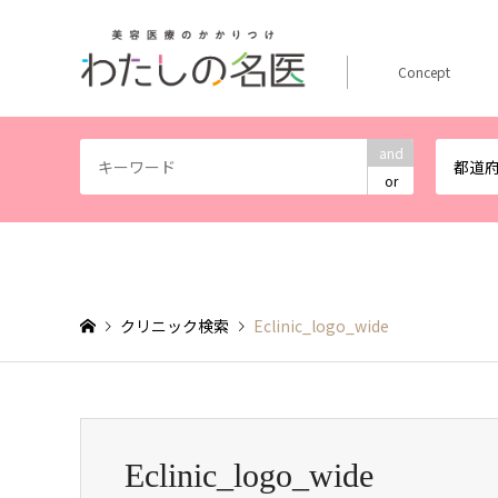
Concept
and
都道
or
クリニック検索
Eclinic_logo_wide
Eclinic_logo_wide