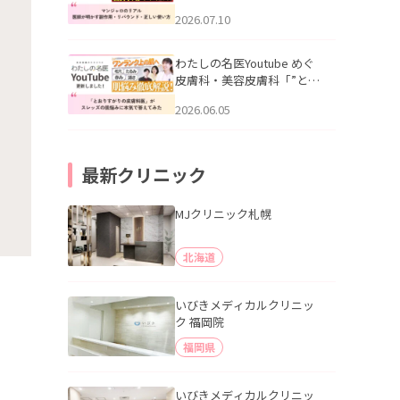
幌「マンジャロのリアル｜
2026.07.10
医師が明かす副作用・リバ
ウンド・正しい使い方」を
公開いたしました。
わたしの名医Youtube めぐ
皮膚科・美容皮膚科「”とお
りすがりの皮膚科医”がスレ
2026.06.05
ッズの肌悩みに本気で答え
てみた」を公開いたしまし
た。
最新クリニック
MJクリニック札幌
北海道
いびきメディカルクリニッ
ク 福岡院
福岡県
いびきメディカルクリニッ