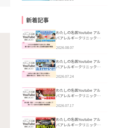
新着記事
わたしの名医Youtube アル
バアレルギークリニック札
幌「ニキビが皮膚科でも治
2026.08.07
らない理由｜繰り返す人が
次に考える治療を医師が解
説」を公開いたしました。
わたしの名医Youtube アル
バアレルギークリニック札
幌「30代から急に老けて見
2026.07.24
える男性へ｜医師が教える
「最初にやるべき3つ」」を
公開いたしました。
わたしの名医Youtube アル
バアレルギークリニック札
幌「赤ら顔・酒さ・ニキビ
2026.07.17
跡にVビームは効く？向いて
いる赤みを医師が徹底解
説」を公開いたしました。
わたしの名医Youtube アル
バアレルギークリニック札