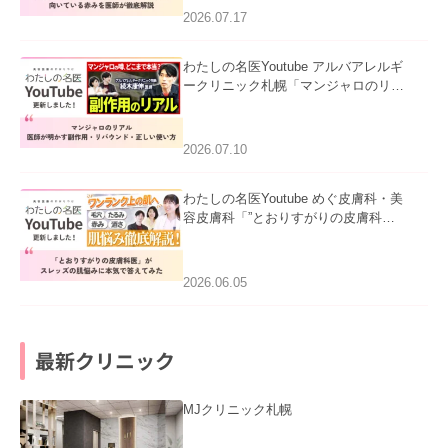
ました。
2026.07.17
わたしの名医Youtube アルバアレルギ
ークリニック札幌「マンジャロのリア
ル｜医師が明かす副作用・リバウン
ド・正しい使い方」を公開いたしまし
た。
2026.07.10
わたしの名医Youtube めぐ皮膚科・美
容皮膚科「”とおりすがりの皮膚科
医”がスレッズの肌悩みに本気で答えて
みた」を公開いたしました。
2026.06.05
最新クリニック
MJクリニック札幌