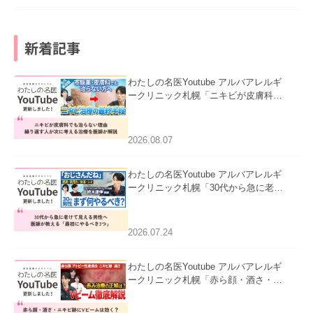
新着記事
わたしの名医Youtube アルバアレルギ
ークリニック札幌「ニキビが皮膚科で
も治らない理由｜繰り返す人が次に考
える治療を医師が解説」を公開いたし
ました。
2026.08.07
わたしの名医Youtube アルバアレルギ
ークリニック札幌「30代から急に老け
て見える男性へ｜医師が教える「最初
にやるべき3つ」」を公開いたしまし
た。
2026.07.24
わたしの名医Youtube アルバアレルギ
ークリニック札幌「赤ら顔・酒さ・ニ
キビ跡にVビームは効く？向いている
赤みを医師が徹底解説」を公開いたし