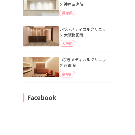
ク 神戸三宮院
兵庫県
いびきメディカルクリニッ
ク 大阪梅田院
大阪府
いびきメディカルクリニッ
ク 京都院
京都府
Facebook