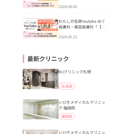
りすがりの皮膚科医”がスレ
2026.06.05
ッズの肌悩みに本気で答え
てみた」を公開いたしまし
た。
わたしの名医Youtube めぐ
皮膚科・美容皮膚科「【ヒ
アルロン酸×ボトックス併
2026.05.22
用】ハイブリッド注入を美
容皮膚科医が徹底解説」を
公開いたしました。
最新クリニック
MJクリニック札幌
北海道
いびきメディカルクリニッ
ク 福岡院
福岡県
いびきメディカルクリニッ