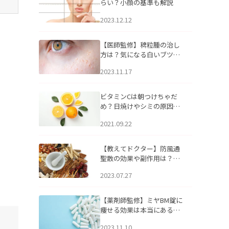
らい？小顔の基準も解説
2023.12.12
【医師監修】稗粒腫の治し
方は？気になる白いブツブ
ツの原因と自宅でできるケ
2023.11.17
アについて
ビタミンCは朝つけちゃだ
め？日焼けやシミの原因に
なるってホント？
2021.09.22
【教えてドクター】防風通
聖散の効果や副作用は？長
期服用は危険なの？
2023.07.27
【薬剤師監修】ミヤBM錠に
痩せる効果は本当にある
の？
2023.11.10