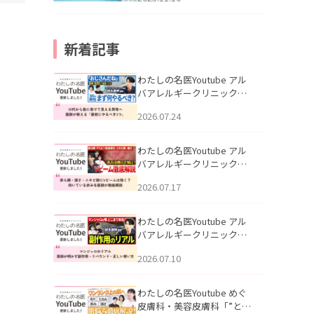
新着記事
わたしの名医Youtube アル
バアレルギークリニック札
幌「30代から急に老けて見
2026.07.24
える男性へ｜医師が教える
「最初にやるべき3つ」」を
公開いたしました。
わたしの名医Youtube アル
バアレルギークリニック札
幌「赤ら顔・酒さ・ニキビ
2026.07.17
跡にVビームは効く？向いて
いる赤みを医師が徹底解
説」を公開いたしました。
わたしの名医Youtube アル
バアレルギークリニック札
幌「マンジャロのリアル｜
2026.07.10
医師が明かす副作用・リバ
ウンド・正しい使い方」を
公開いたしました。
わたしの名医Youtube めぐ
皮膚科・美容皮膚科「”とお