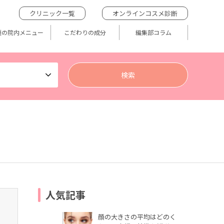
クリニック一覧
オンラインコスメ診断
題の院内メニュー
こだわりの成分
編集部コラム
人気記事
顔の大きさの平均はどのく