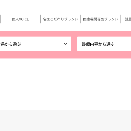
医人VOICE
名医こだわりブランド
医療機関専売ブランド
話
府県から選ぶ
診療内容から選ぶ