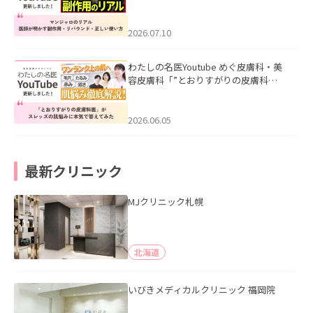
ル｜医師が明かす副作用・リバウン
ド・正しい使い方」を公開いたしまし
た。
2026.07.10
わたしの名医Youtube めぐ皮膚科・美
容皮膚科「”とおりすがりの皮膚科
医”がスレッズの肌悩みに本気で答えて
みた」を公開いたしました。
2026.06.05
最新クリニック
MJクリニック札幌
北海道
いびきメディカルクリニック 福岡院