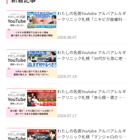
わたしの名医Youtube アルバアレルギ
ークリニック札幌「ニキビが皮膚科で
も治らない理由｜繰り返す人が次に考
える治療を医師が解説」を公開いたし
ました。
2026.08.07
わたしの名医Youtube アルバアレルギ
ークリニック札幌「30代から急に老け
て見える男性へ｜医師が教える「最初
にやるべき3つ」」を公開いたしまし
た。
2026.07.24
わたしの名医Youtube アルバアレルギ
ークリニック札幌「赤ら顔・酒さ・ニ
キビ跡にVビームは効く？向いている赤
みを医師が徹底解説」を公開いたしま
した。
2026.07.17
わたしの名医Youtube アルバアレルギ
ークリニック札幌「マンジャロのリア