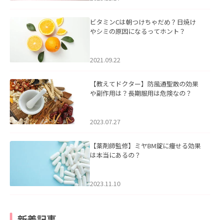
ビタミンCは朝つけちゃだめ？日焼け
やシミの原因になるってホント？
2021.09.22
【教えてドクター】防風通聖散の効果
や副作用は？長期服用は危険なの？
2023.07.27
【薬剤師監修】ミヤBM錠に痩せる効果
は本当にあるの？
2023.11.10
新着記事