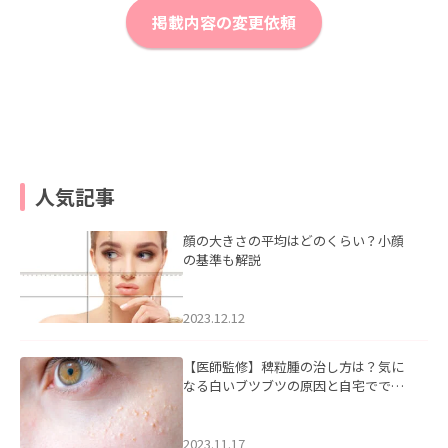
掲載内容の変更依頼
人気記事
顔の大きさの平均はどのくらい？小顔
の基準も解説
2023.12.12
【医師監修】稗粒腫の治し方は？気に
なる白いブツブツの原因と自宅ででき
るケアについて
2023.11.17