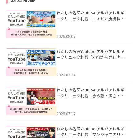
わたしの名医Youtube アルバアレルギ
ークリニック札幌「ニキビが皮膚科で
も治らない理由｜繰り返す人が次に考
える治療を医師が解説」を公開いたし
ました。
2026.08.07
わたしの名医Youtube アルバアレルギ
ークリニック札幌「30代から急に老け
て見える男性へ｜医師が教える「最初
にやるべき3つ」」を公開いたしまし
た。
2026.07.24
わたしの名医Youtube アルバアレルギ
ークリニック札幌「赤ら顔・酒さ・ニ
キビ跡にVビームは効く？向いている赤
みを医師が徹底解説」を公開いたしま
した。
2026.07.17
わたしの名医Youtube アルバアレルギ
ークリニック札幌「マンジャロのリア