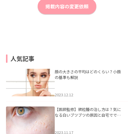
掲載内容の変更依頼
人気記事
顔の大きさの平均はどのくらい？小顔
の基準も解説
2023.12.12
【医師監修】稗粒腫の治し方は？気に
なる白いブツブツの原因と自宅ででき
るケアについて
2023.11.17