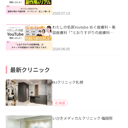
ル｜医師が明かす副作用・リバウン
ド・正しい使い方」を公開いたしまし
た。
2026.07.10
わたしの名医Youtube めぐ皮膚科・美
容皮膚科「”とおりすがりの皮膚科
医”がスレッズの肌悩みに本気で答えて
みた」を公開いたしました。
2026.06.05
最新クリニック
MJクリニック札幌
北海道
いびきメディカルクリニック 福岡院