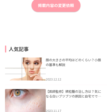
掲載内容の変更依頼
人気記事
顔の大きさの平均はどのくらい？小顔
の基準も解説
2023.12.12
【医師監修】稗粒腫の治し方は？気に
なる白いブツブツの原因と自宅ででき
るケアについて
2023.11.17