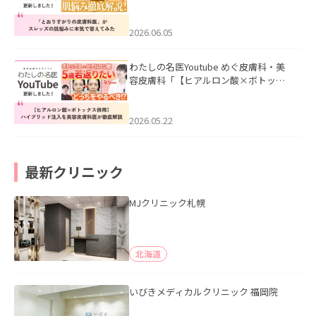
医”がスレッズの肌悩みに本気で答えて
みた」を公開いたしました。
2026.06.05
わたしの名医Youtube めぐ皮膚科・美
容皮膚科「【ヒアルロン酸×ボトック
ス併用】ハイブリッド注入を美容皮膚
科医が徹底解説」を公開いたしまし
た。
2026.05.22
最新クリニック
MJクリニック札幌
北海道
いびきメディカルクリニック 福岡院