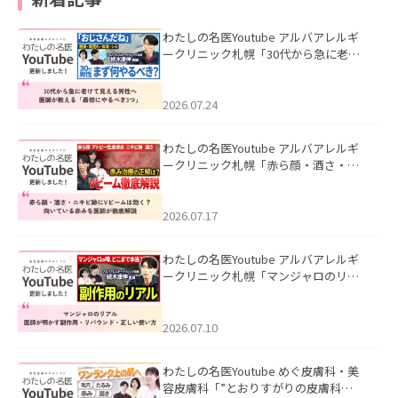
わたしの名医Youtube アルバアレルギ
ークリニック札幌「30代から急に老け
て見える男性へ｜医師が教える「最初
にやるべき3つ」」を公開いたしまし
た。
2026.07.24
わたしの名医Youtube アルバアレルギ
ークリニック札幌「赤ら顔・酒さ・ニ
キビ跡にVビームは効く？向いている赤
みを医師が徹底解説」を公開いたしま
した。
2026.07.17
わたしの名医Youtube アルバアレルギ
ークリニック札幌「マンジャロのリア
ル｜医師が明かす副作用・リバウン
ド・正しい使い方」を公開いたしまし
た。
2026.07.10
わたしの名医Youtube めぐ皮膚科・美
容皮膚科「”とおりすがりの皮膚科