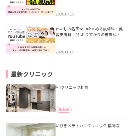
ル｜医師が明かす副作用・リバウン
ド・正しい使い方」を公開いたしまし
た。
2026.07.10
わたしの名医Youtube めぐ皮膚科・美
容皮膚科「”とおりすがりの皮膚科
医”がスレッズの肌悩みに本気で答えて
みた」を公開いたしました。
2026.06.05
最新クリニック
MJクリニック札幌
北海道
いびきメディカルクリニック 福岡院