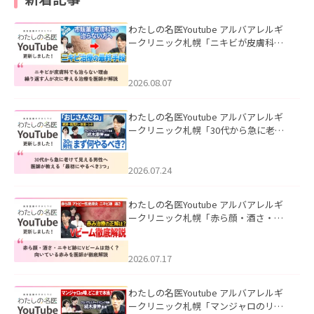
わたしの名医Youtube アルバアレルギ
ークリニック札幌「ニキビが皮膚科で
も治らない理由｜繰り返す人が次に考
える治療を医師が解説」を公開いたし
ました。
2026.08.07
わたしの名医Youtube アルバアレルギ
ークリニック札幌「30代から急に老け
て見える男性へ｜医師が教える「最初
にやるべき3つ」」を公開いたしまし
た。
2026.07.24
わたしの名医Youtube アルバアレルギ
ークリニック札幌「赤ら顔・酒さ・ニ
キビ跡にVビームは効く？向いている赤
みを医師が徹底解説」を公開いたしま
した。
2026.07.17
わたしの名医Youtube アルバアレルギ
ークリニック札幌「マンジャロのリア