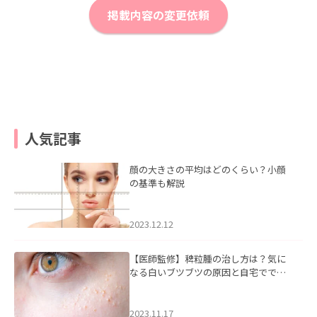
掲載内容の変更依頼
人気記事
顔の大きさの平均はどのくらい？小顔
の基準も解説
2023.12.12
【医師監修】稗粒腫の治し方は？気に
なる白いブツブツの原因と自宅ででき
るケアについて
2023.11.17