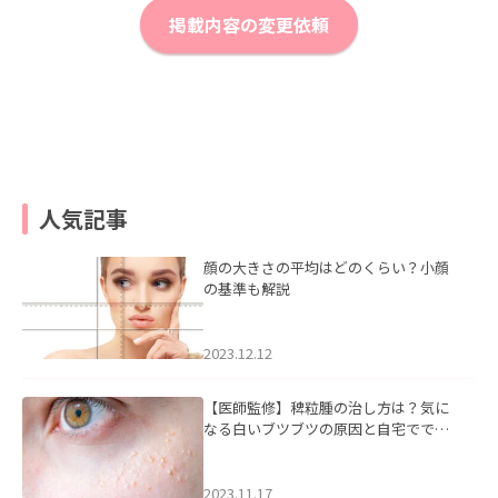
掲載内容の変更依頼
人気記事
顔の大きさの平均はどのくらい？小顔
の基準も解説
2023.12.12
【医師監修】稗粒腫の治し方は？気に
なる白いブツブツの原因と自宅ででき
るケアについて
2023.11.17