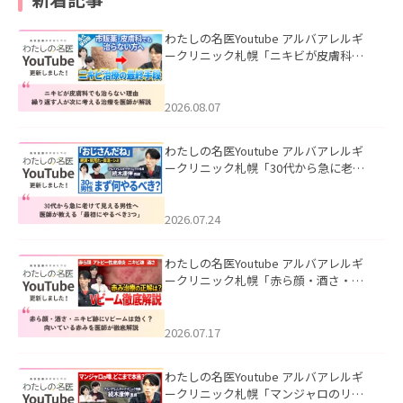
わたしの名医Youtube アルバアレルギ
ークリニック札幌「ニキビが皮膚科で
も治らない理由｜繰り返す人が次に考
える治療を医師が解説」を公開いたし
ました。
2026.08.07
わたしの名医Youtube アルバアレルギ
ークリニック札幌「30代から急に老け
て見える男性へ｜医師が教える「最初
にやるべき3つ」」を公開いたしまし
た。
2026.07.24
わたしの名医Youtube アルバアレルギ
ークリニック札幌「赤ら顔・酒さ・ニ
キビ跡にVビームは効く？向いている赤
みを医師が徹底解説」を公開いたしま
した。
2026.07.17
わたしの名医Youtube アルバアレルギ
ークリニック札幌「マンジャロのリア