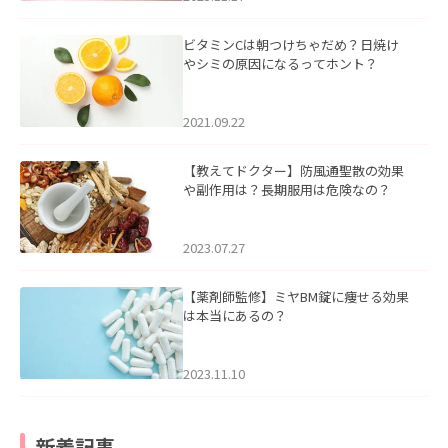
ビタミンCは朝つけちゃだめ？日焼け
やシミの原因になるってホント？
2021.09.22
【教えてドクター】防風通聖散の効果
や副作用は？長期服用は危険なの？
2023.07.27
【薬剤師監修】ミヤBM錠に痩せる効果
は本当にあるの？
2023.11.10
新着記事