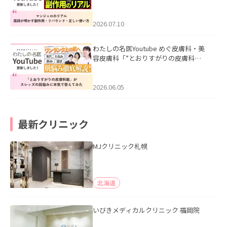
ル｜医師が明かす副作用・リバウン
ド・正しい使い方」を公開いたしまし
た。
2026.07.10
わたしの名医Youtube めぐ皮膚科・美
容皮膚科「”とおりすがりの皮膚科
医”がスレッズの肌悩みに本気で答えて
みた」を公開いたしました。
2026.06.05
最新クリニック
MJクリニック札幌
北海道
いびきメディカルクリニック 福岡院