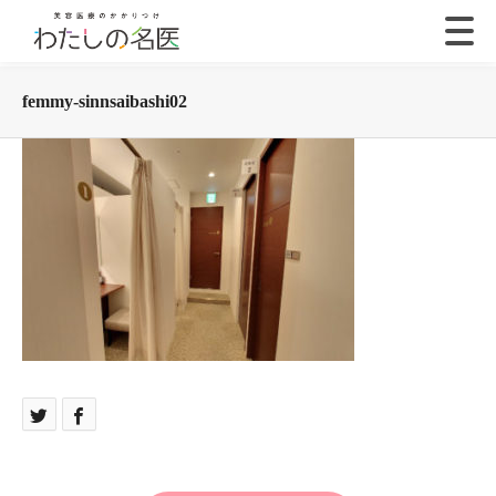
femmy-sinnsaibashi02