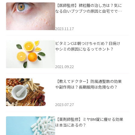
【医師監修】稗粒腫の治し方は？気に
なる白いブツブツの原因と自宅ででき
るケアについて
2023.11.17
ビタミンCは朝つけちゃだめ？日焼け
やシミの原因になるってホント？
2021.09.22
【教えてドクター】防風通聖散の効果
や副作用は？長期服用は危険なの？
2023.07.27
【薬剤師監修】ミヤBM錠に痩せる効果
は本当にあるの？