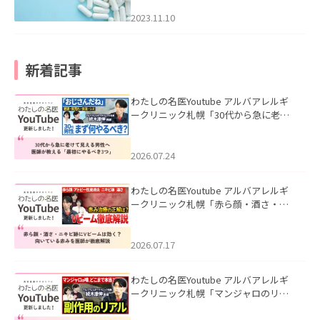
2023.11.10
新着記事
わたしの名医Youtube アルバアレルギ
ークリニック札幌「30代から急に老け
て見える男性へ｜医師が教える「最初
にやるべき3つ」」を公開いたしまし
た。
2026.07.24
わたしの名医Youtube アルバアレルギ
ークリニック札幌「赤ら顔・酒さ・ニ
キビ跡にVビームは効く？向いている赤
みを医師が徹底解説」を公開いたしま
した。
2026.07.17
わたしの名医Youtube アルバアレルギ
ークリニック札幌「マンジャロのリア
ル｜医師が明かす副作用・リバウン