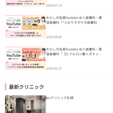
ド・正しい使い方」を公開いたしまし
た。
2026.07.10
わたしの名医Youtube めぐ皮膚科・美
容皮膚科「”とおりすがりの皮膚科
医”がスレッズの肌悩みに本気で答えて
みた」を公開いたしました。
2026.06.05
わたしの名医Youtube めぐ皮膚科・美
容皮膚科「【ヒアルロン酸×ボトック
ス併用】ハイブリッド注入を美容皮膚
科医が徹底解説」を公開いたしまし
た。
2026.05.22
最新クリニック
MJクリニック札幌