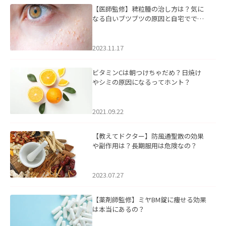
【医師監修】稗粒腫の治し方は？気に
なる白いブツブツの原因と自宅ででき
るケアについて
2023.11.17
ビタミンCは朝つけちゃだめ？日焼け
やシミの原因になるってホント？
2021.09.22
【教えてドクター】防風通聖散の効果
や副作用は？長期服用は危険なの？
2023.07.27
【薬剤師監修】ミヤBM錠に痩せる効果
は本当にあるの？