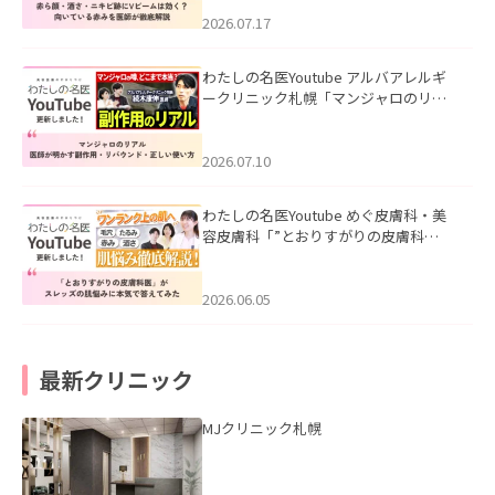
みを医師が徹底解説」を公開いたしま
した。
2026.07.17
わたしの名医Youtube アルバアレルギ
ークリニック札幌「マンジャロのリア
ル｜医師が明かす副作用・リバウン
ド・正しい使い方」を公開いたしまし
た。
2026.07.10
わたしの名医Youtube めぐ皮膚科・美
容皮膚科「”とおりすがりの皮膚科
医”がスレッズの肌悩みに本気で答えて
みた」を公開いたしました。
2026.06.05
最新クリニック
MJクリニック札幌