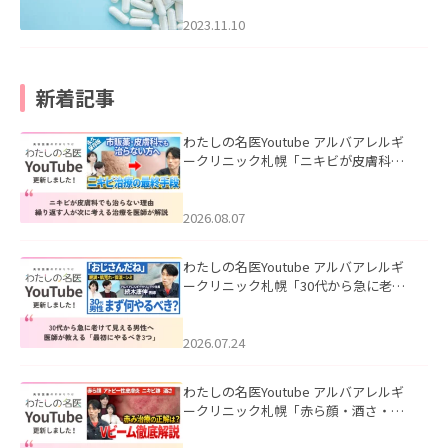
2023.11.10
新着記事
わたしの名医Youtube アルバアレルギ
ークリニック札幌「ニキビが皮膚科で
も治らない理由｜繰り返す人が次に考
える治療を医師が解説」を公開いたし
ました。
2026.08.07
わたしの名医Youtube アルバアレルギ
ークリニック札幌「30代から急に老け
て見える男性へ｜医師が教える「最初
にやるべき3つ」」を公開いたしまし
た。
2026.07.24
わたしの名医Youtube アルバアレルギ
ークリニック札幌「赤ら顔・酒さ・ニ
キビ跡にVビームは効く？向いている赤