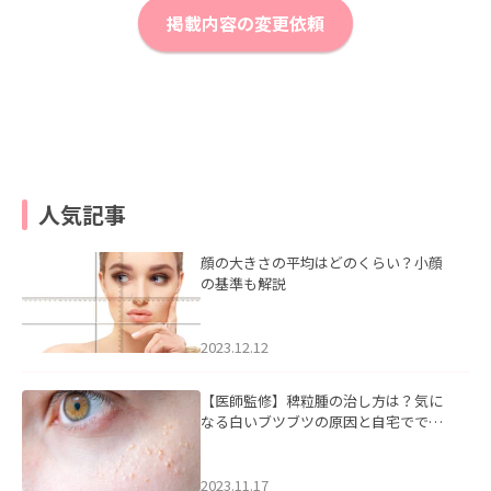
掲載内容の変更依頼
人気記事
顔の大きさの平均はどのくらい？小顔
の基準も解説
2023.12.12
【医師監修】稗粒腫の治し方は？気に
なる白いブツブツの原因と自宅ででき
るケアについて
2023.11.17