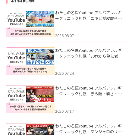
わたしの名医Youtube アルバアレルギ
ークリニック札幌「ニキビが皮膚科で
も治らない理由｜繰り返す人が次に考
える治療を医師が解説」を公開いたし
ました。
2026.08.07
わたしの名医Youtube アルバアレルギ
ークリニック札幌「30代から急に老け
て見える男性へ｜医師が教える「最初
にやるべき3つ」」を公開いたしまし
た。
2026.07.24
わたしの名医Youtube アルバアレルギ
ークリニック札幌「赤ら顔・酒さ・ニ
キビ跡にVビームは効く？向いている赤
みを医師が徹底解説」を公開いたしま
した。
2026.07.17
わたしの名医Youtube アルバアレルギ
ークリニック札幌「マンジャロのリア