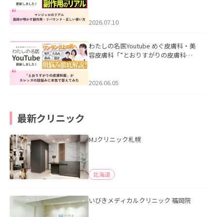
ル｜医師が明かす副作用・リバウン
ド・正しい使い方」を公開いたしまし
た。
2026.07.10
わたしの名医Youtube めぐ皮膚科・美
容皮膚科「”とおりすがりの皮膚科
医”がスレッズの肌悩みに本気で答えて
みた」を公開いたしました。
2026.06.05
最新クリニック
MJクリニック札幌
北海道
いびきメディカルクリニック 福岡院