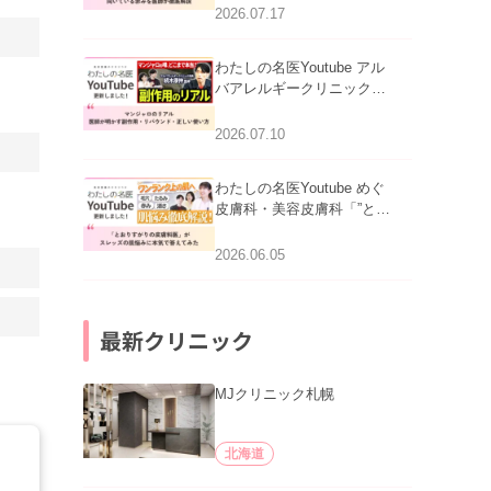
跡にVビームは効く？向い
2026.07.17
ている赤みを医師が徹底解
説」を公開いたしました。
わたしの名医Youtube アル
バアレルギークリニック札
幌「マンジャロのリアル｜
医師が明かす副作用・リバ
2026.07.10
ウンド・正しい使い方」を
公開いたしました。
わたしの名医Youtube めぐ
皮膚科・美容皮膚科「”とお
りすがりの皮膚科医”がスレ
ッズの肌悩みに本気で答え
2026.06.05
てみた」を公開いたしまし
た。
最新クリニック
MJクリニック札幌
北海道