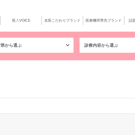
医人VOICE
名医こだわりブランド
医療機関専売ブランド
話
府県から選ぶ
診療内容から選ぶ