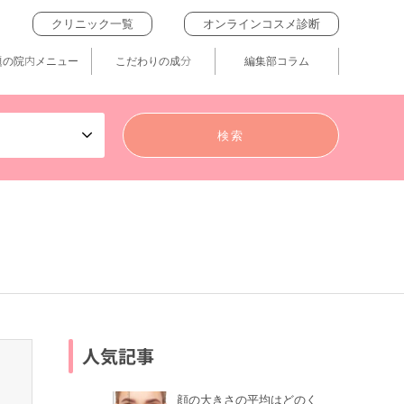
クリニック一覧
オンラインコスメ診断
題の院内メニュー
こだわりの成分
編集部コラム
人気記事
顔の大きさの平均はどのく