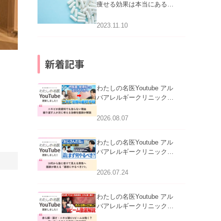
痩せる効果は本当にある
の？
2023.11.10
新着記事
わたしの名医Youtube アル
バアレルギークリニック札
幌「ニキビが皮膚科でも治
らない理由｜繰り返す人が
2026.08.07
次に考える治療を医師が解
説」を公開いたしました。
わたしの名医Youtube アル
バアレルギークリニック札
幌「30代から急に老けて見
える男性へ｜医師が教える
2026.07.24
「最初にやるべき3つ」」を
公開いたしました。
わたしの名医Youtube アル
バアレルギークリニック札
幌「赤ら顔・酒さ・ニキビ