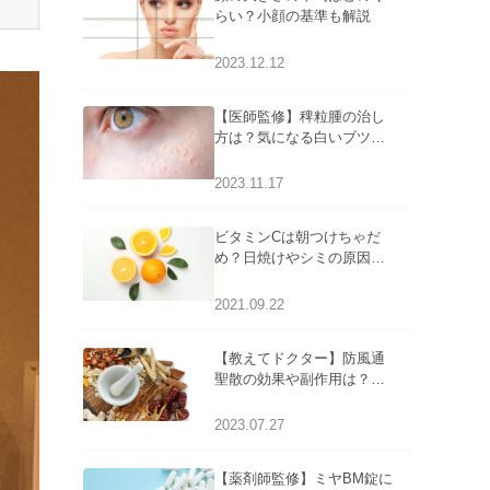
らい？小顔の基準も解説
2023.12.12
【医師監修】稗粒腫の治し
方は？気になる白いブツブ
ツの原因と自宅でできるケ
アについて
2023.11.17
ビタミンCは朝つけちゃだ
め？日焼けやシミの原因に
なるってホント？
2021.09.22
【教えてドクター】防風通
聖散の効果や副作用は？長
期服用は危険なの？
2023.07.27
【薬剤師監修】ミヤBM錠に