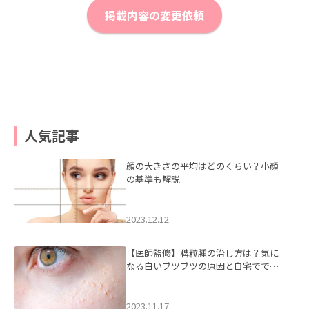
掲載内容の変更依頼
人気記事
顔の大きさの平均はどのくらい？小顔
の基準も解説
2023.12.12
【医師監修】稗粒腫の治し方は？気に
なる白いブツブツの原因と自宅ででき
るケアについて
2023.11.17