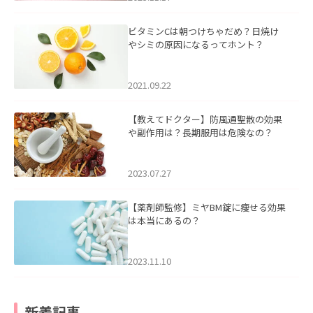
ビタミンCは朝つけちゃだめ？日焼け
やシミの原因になるってホント？
2021.09.22
【教えてドクター】防風通聖散の効果
や副作用は？長期服用は危険なの？
2023.07.27
【薬剤師監修】ミヤBM錠に痩せる効果
は本当にあるの？
2023.11.10
新着記事