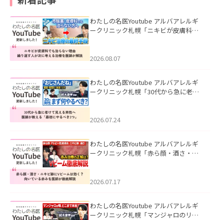
わたしの名医Youtube アルバアレルギ
ークリニック札幌「ニキビが皮膚科で
も治らない理由｜繰り返す人が次に考
える治療を医師が解説」を公開いたし
ました。
2026.08.07
わたしの名医Youtube アルバアレルギ
ークリニック札幌「30代から急に老け
て見える男性へ｜医師が教える「最初
にやるべき3つ」」を公開いたしまし
た。
2026.07.24
わたしの名医Youtube アルバアレルギ
ークリニック札幌「赤ら顔・酒さ・ニ
キビ跡にVビームは効く？向いている赤
みを医師が徹底解説」を公開いたしま
した。
2026.07.17
わたしの名医Youtube アルバアレルギ
ークリニック札幌「マンジャロのリア