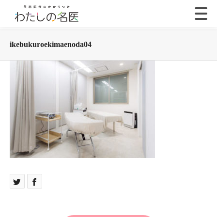
ikebukuroekimaenoda04