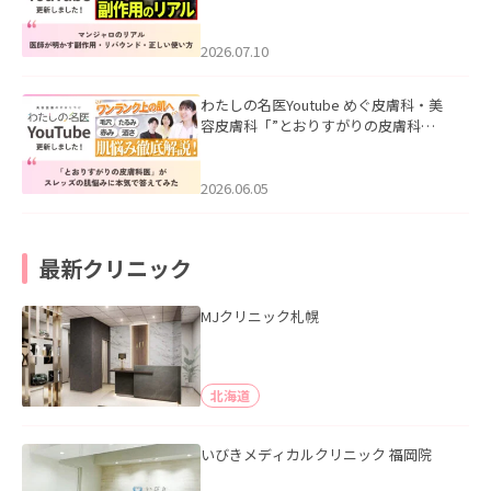
ル｜医師が明かす副作用・リバウン
ド・正しい使い方」を公開いたしまし
た。
2026.07.10
わたしの名医Youtube めぐ皮膚科・美
容皮膚科「”とおりすがりの皮膚科
医”がスレッズの肌悩みに本気で答えて
みた」を公開いたしました。
2026.06.05
最新クリニック
MJクリニック札幌
北海道
いびきメディカルクリニック 福岡院