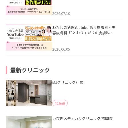
ル｜医師が明かす副作用・リバウン
ド・正しい使い方」を公開いたしまし
た。
2026.07.10
わたしの名医Youtube めぐ皮膚科・美
容皮膚科「”とおりすがりの皮膚科
医”がスレッズの肌悩みに本気で答えて
みた」を公開いたしました。
2026.06.05
最新クリニック
MJクリニック札幌
北海道
いびきメディカルクリニック 福岡院