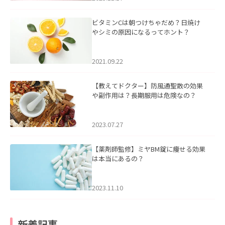
ビタミンCは朝つけちゃだめ？日焼け
やシミの原因になるってホント？
2021.09.22
【教えてドクター】防風通聖散の効果
や副作用は？長期服用は危険なの？
2023.07.27
【薬剤師監修】ミヤBM錠に痩せる効果
は本当にあるの？
2023.11.10
新着記事