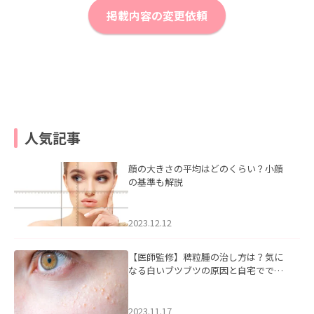
掲載内容の変更依頼
人気記事
顔の大きさの平均はどのくらい？小顔
の基準も解説
2023.12.12
【医師監修】稗粒腫の治し方は？気に
なる白いブツブツの原因と自宅ででき
るケアについて
2023.11.17