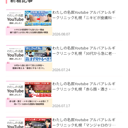
わたしの名医Youtube アルバアレルギ
ークリニック札幌「ニキビが皮膚科で
も治らない理由｜繰り返す人が次に考
える治療を医師が解説」を公開いたし
ました。
2026.08.07
わたしの名医Youtube アルバアレルギ
ークリニック札幌「30代から急に老け
て見える男性へ｜医師が教える「最初
にやるべき3つ」」を公開いたしまし
た。
2026.07.24
わたしの名医Youtube アルバアレルギ
ークリニック札幌「赤ら顔・酒さ・ニ
キビ跡にVビームは効く？向いている赤
みを医師が徹底解説」を公開いたしま
した。
2026.07.17
わたしの名医Youtube アルバアレルギ
ークリニック札幌「マンジャロのリア