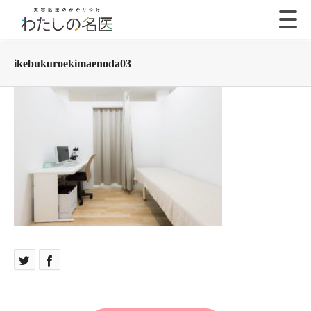
ikebukuroekimaenoda03