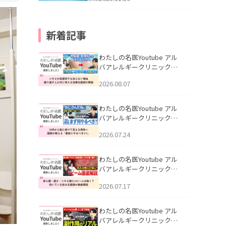
新着記事
わたしの名医Youtube アル
バアレルギークリニック札
幌「ニキビが皮膚科でも治
2026.08.07
らない理由｜繰り返す人が
次に考える治療を医師が解
説」を公開いたしました。
わたしの名医Youtube アル
バアレルギークリニック札
幌「30代から急に老けて見
2026.07.24
える男性へ｜医師が教える
「最初にやるべき3つ」」を
公開いたしました。
わたしの名医Youtube アル
バアレルギークリニック札
幌「赤ら顔・酒さ・ニキビ
2026.07.17
跡にVビームは効く？向いて
いる赤みを医師が徹底解
説」を公開いたしました。
わたしの名医Youtube アル
バアレルギークリニック札