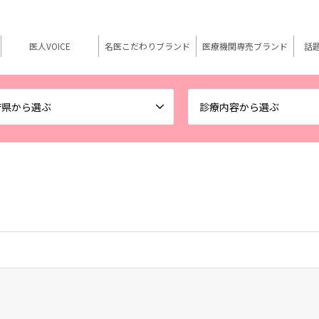
医人VOICE
名医こだわりブランド
医療機関専売ブランド
話
府県から選ぶ
診療内容から選ぶ