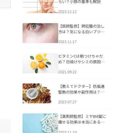
らい？小顔の基準も解説
2023.12.12
【医師監修】稗粒腫の治し
方は？気になる白いブツブ
ツの原因と自宅でできるケ
2023.11.17
アについて
ビタミンCは朝つけちゃだ
め？日焼けやシミの原因に
なるってホント？
2021.09.22
【教えてドクター】防風通
聖散の効果や副作用は？長
期服用は危険なの？
2023.07.27
【薬剤師監修】ミヤBM錠に
痩せる効果は本当にある
の？
2023.11.10