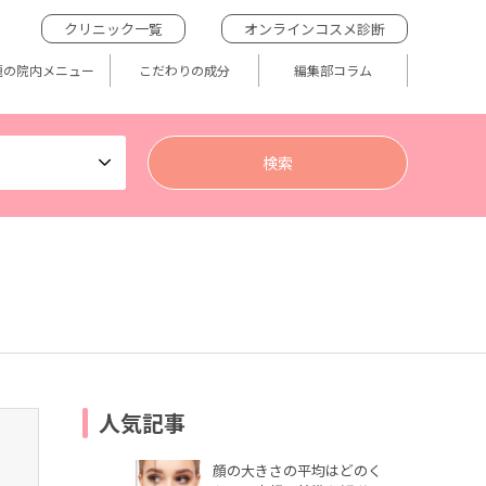
クリニック一覧
オンラインコスメ診断
題の院内メニュー
こだわりの成分
編集部コラム
人気記事
顔の大きさの平均はどのく