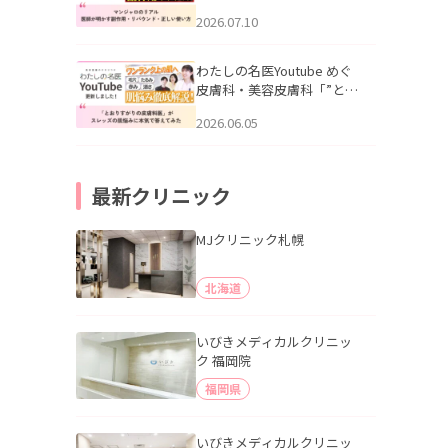
幌「マンジャロのリアル｜
2026.07.10
医師が明かす副作用・リバ
ウンド・正しい使い方」を
公開いたしました。
わたしの名医Youtube めぐ
皮膚科・美容皮膚科「”とお
りすがりの皮膚科医”がスレ
2026.06.05
ッズの肌悩みに本気で答え
てみた」を公開いたしまし
た。
最新クリニック
MJクリニック札幌
北海道
いびきメディカルクリニッ
ク 福岡院
福岡県
いびきメディカルクリニッ