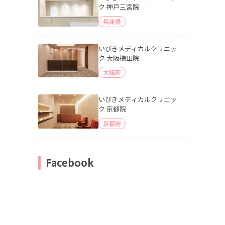
ク 神戸三宮院
兵庫県
いびきメディカルクリニッ
ク 大阪梅田院
大阪府
いびきメディカルクリニッ
ク 京都院
京都府
Facebook