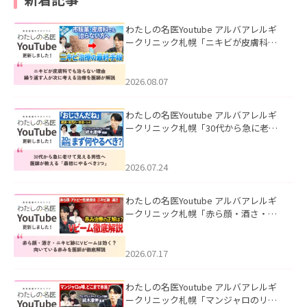
わたしの名医Youtube アルバアレルギ
ークリニック札幌「ニキビが皮膚科で
も治らない理由｜繰り返す人が次に考
える治療を医師が解説」を公開いたし
ました。
2026.08.07
わたしの名医Youtube アルバアレルギ
ークリニック札幌「30代から急に老け
て見える男性へ｜医師が教える「最初
にやるべき3つ」」を公開いたしまし
た。
2026.07.24
わたしの名医Youtube アルバアレルギ
ークリニック札幌「赤ら顔・酒さ・ニ
キビ跡にVビームは効く？向いている赤
みを医師が徹底解説」を公開いたしま
した。
2026.07.17
わたしの名医Youtube アルバアレルギ
ークリニック札幌「マンジャロのリア