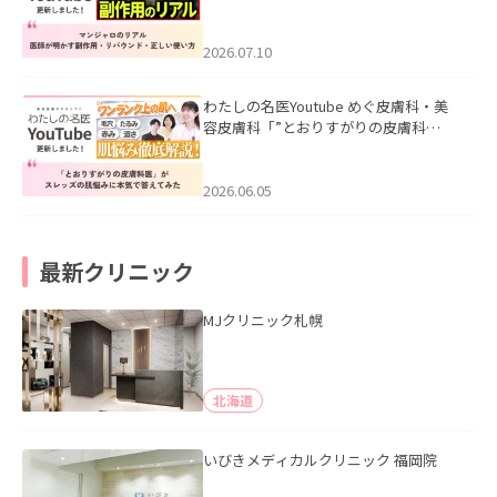
ル｜医師が明かす副作用・リバウン
ド・正しい使い方」を公開いたしまし
た。
2026.07.10
わたしの名医Youtube めぐ皮膚科・美
容皮膚科「”とおりすがりの皮膚科
医”がスレッズの肌悩みに本気で答えて
みた」を公開いたしました。
2026.06.05
最新クリニック
MJクリニック札幌
北海道
いびきメディカルクリニック 福岡院