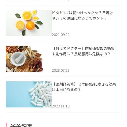
ビタミンCは朝つけちゃだめ？日焼け
やシミの原因になるってホント？
2021.09.22
【教えてドクター】防風通聖散の効果
や副作用は？長期服用は危険なの？
2023.07.27
【薬剤師監修】ミヤBM錠に痩せる効果
は本当にあるの？
2023.11.10
新着記事