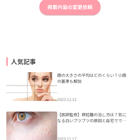
掲載内容の変更依頼
人気記事
顔の大きさの平均はどのくらい？小顔
の基準も解説
2023.12.12
【医師監修】稗粒腫の治し方は？気に
なる白いブツブツの原因と自宅ででき
るケアについて
2023.11.17