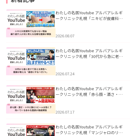
わたしの名医Youtube アルバアレルギ
ークリニック札幌「ニキビが皮膚科で
も治らない理由｜繰り返す人が次に考
える治療を医師が解説」を公開いたし
ました。
2026.08.07
わたしの名医Youtube アルバアレルギ
ークリニック札幌「30代から急に老け
て見える男性へ｜医師が教える「最初
にやるべき3つ」」を公開いたしまし
た。
2026.07.24
わたしの名医Youtube アルバアレルギ
ークリニック札幌「赤ら顔・酒さ・ニ
キビ跡にVビームは効く？向いている赤
みを医師が徹底解説」を公開いたしま
した。
2026.07.17
わたしの名医Youtube アルバアレルギ
ークリニック札幌「マンジャロのリア