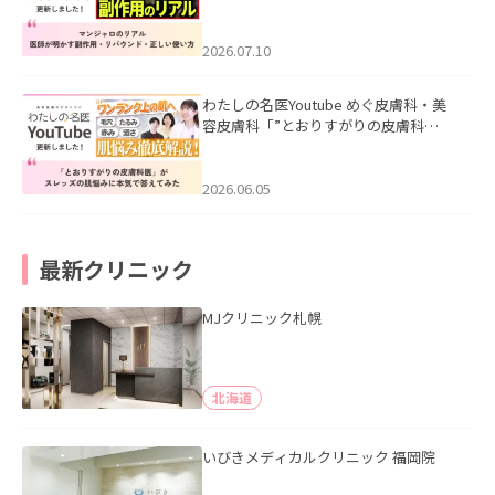
ル｜医師が明かす副作用・リバウン
ド・正しい使い方」を公開いたしまし
た。
2026.07.10
わたしの名医Youtube めぐ皮膚科・美
容皮膚科「”とおりすがりの皮膚科
医”がスレッズの肌悩みに本気で答えて
みた」を公開いたしました。
2026.06.05
最新クリニック
MJクリニック札幌
北海道
いびきメディカルクリニック 福岡院