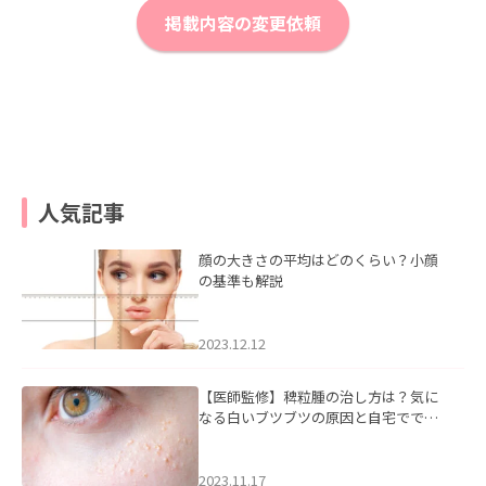
掲載内容の変更依頼
人気記事
顔の大きさの平均はどのくらい？小顔
の基準も解説
2023.12.12
【医師監修】稗粒腫の治し方は？気に
なる白いブツブツの原因と自宅ででき
るケアについて
2023.11.17