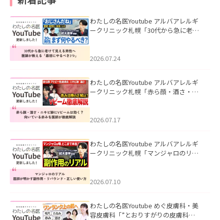
わたしの名医Youtube アルバアレルギ
ークリニック札幌「30代から急に老け
て見える男性へ｜医師が教える「最初
にやるべき3つ」」を公開いたしまし
た。
2026.07.24
わたしの名医Youtube アルバアレルギ
ークリニック札幌「赤ら顔・酒さ・ニ
キビ跡にVビームは効く？向いている赤
みを医師が徹底解説」を公開いたしま
した。
2026.07.17
わたしの名医Youtube アルバアレルギ
ークリニック札幌「マンジャロのリア
ル｜医師が明かす副作用・リバウン
ド・正しい使い方」を公開いたしまし
た。
2026.07.10
わたしの名医Youtube めぐ皮膚科・美
容皮膚科「”とおりすがりの皮膚科