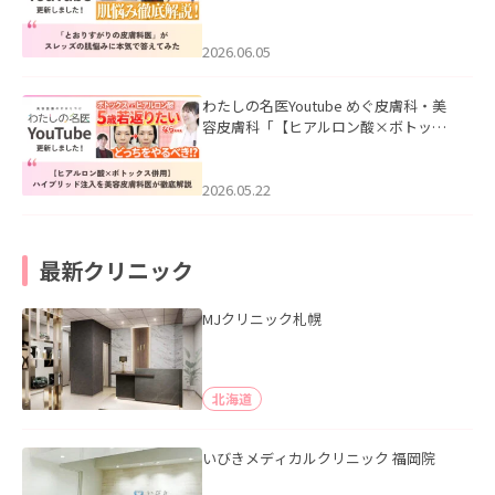
医”がスレッズの肌悩みに本気で答えて
みた」を公開いたしました。
2026.06.05
わたしの名医Youtube めぐ皮膚科・美
容皮膚科「【ヒアルロン酸×ボトック
ス併用】ハイブリッド注入を美容皮膚
科医が徹底解説」を公開いたしまし
た。
2026.05.22
最新クリニック
MJクリニック札幌
北海道
いびきメディカルクリニック 福岡院