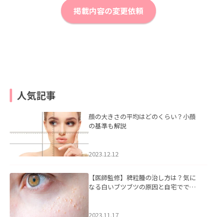
掲載内容の変更依頼
人気記事
顔の大きさの平均はどのくらい？小顔
の基準も解説
2023.12.12
【医師監修】稗粒腫の治し方は？気に
なる白いブツブツの原因と自宅ででき
るケアについて
2023.11.17