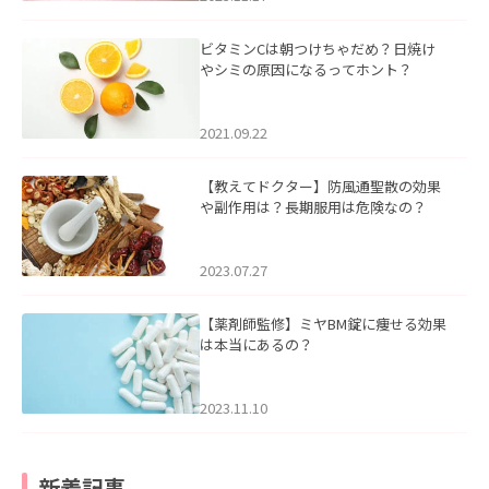
ビタミンCは朝つけちゃだめ？日焼け
やシミの原因になるってホント？
2021.09.22
【教えてドクター】防風通聖散の効果
や副作用は？長期服用は危険なの？
2023.07.27
【薬剤師監修】ミヤBM錠に痩せる効果
は本当にあるの？
2023.11.10
新着記事