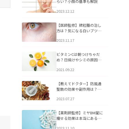
らい？小顔の基準も解説
2023.12.12
【医師監修】稗粒腫の治し
方は？気になる白いブツブ
ツの原因と自宅でできるケ
2023.11.17
アについて
ビタミンCは朝つけちゃだ
め？日焼けやシミの原因に
なるってホント？
2021.09.22
【教えてドクター】防風通
聖散の効果や副作用は？長
期服用は危険なの？
2023.07.27
【薬剤師監修】ミヤBM錠に
痩せる効果は本当にある
の？
2023.11.10