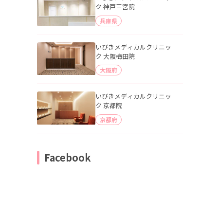
ク 神戸三宮院
兵庫県
いびきメディカルクリニッ
ク 大阪梅田院
大阪府
いびきメディカルクリニッ
ク 京都院
京都府
Facebook