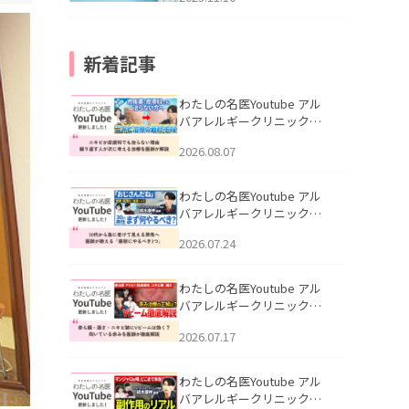
新着記事
わたしの名医Youtube アル
バアレルギークリニック札
幌「ニキビが皮膚科でも治
2026.08.07
らない理由｜繰り返す人が
次に考える治療を医師が解
説」を公開いたしました。
わたしの名医Youtube アル
バアレルギークリニック札
幌「30代から急に老けて見
2026.07.24
える男性へ｜医師が教える
「最初にやるべき3つ」」を
公開いたしました。
わたしの名医Youtube アル
バアレルギークリニック札
幌「赤ら顔・酒さ・ニキビ
2026.07.17
跡にVビームは効く？向いて
いる赤みを医師が徹底解
説」を公開いたしました。
わたしの名医Youtube アル
バアレルギークリニック札