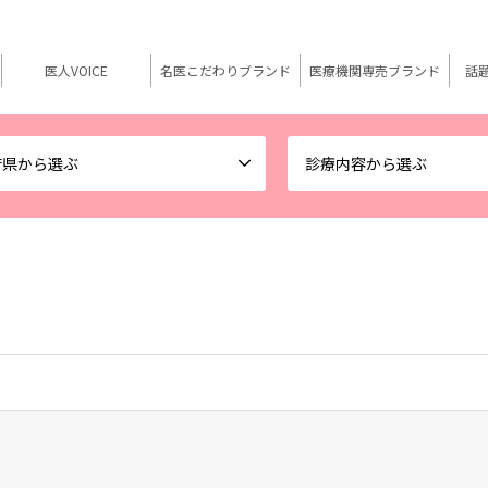
医人VOICE
名医こだわりブランド
医療機関専売ブランド
話
府県から選ぶ
診療内容から選ぶ