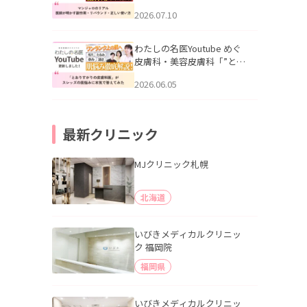
幌「マンジャロのリアル｜
2026.07.10
医師が明かす副作用・リバ
ウンド・正しい使い方」を
公開いたしました。
わたしの名医Youtube めぐ
皮膚科・美容皮膚科「”とお
りすがりの皮膚科医”がスレ
2026.06.05
ッズの肌悩みに本気で答え
てみた」を公開いたしまし
た。
最新クリニック
MJクリニック札幌
北海道
いびきメディカルクリニッ
ク 福岡院
福岡県
いびきメディカルクリニッ