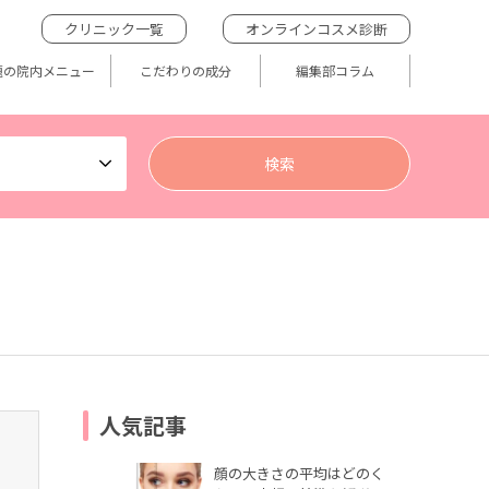
クリニック一覧
オンラインコスメ診断
題の院内メニュー
こだわりの成分
編集部コラム
人気記事
顔の大きさの平均はどのく