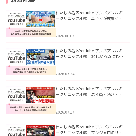
わたしの名医Youtube アルバアレルギ
ークリニック札幌「ニキビが皮膚科で
も治らない理由｜繰り返す人が次に考
える治療を医師が解説」を公開いたし
ました。
2026.08.07
わたしの名医Youtube アルバアレルギ
ークリニック札幌「30代から急に老け
て見える男性へ｜医師が教える「最初
にやるべき3つ」」を公開いたしまし
た。
2026.07.24
わたしの名医Youtube アルバアレルギ
ークリニック札幌「赤ら顔・酒さ・ニ
キビ跡にVビームは効く？向いている赤
みを医師が徹底解説」を公開いたしま
した。
2026.07.17
わたしの名医Youtube アルバアレルギ
ークリニック札幌「マンジャロのリア