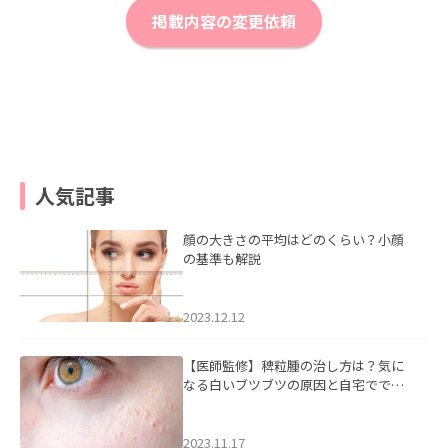
掲載内容の変更依頼
人気記事
顔の大きさの平均はどのくらい？小顔
の基準も解説
2023.12.12
【医師監修】稗粒腫の治し方は？気に
なる白いブツブツの原因と自宅ででき
るケアについて
2023.11.17