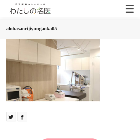
alohasaorijiyuugaoka05