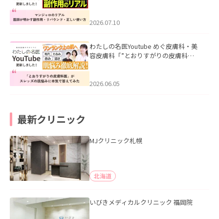
ル｜医師が明かす副作用・リバウン
ド・正しい使い方」を公開いたしまし
た。
2026.07.10
わたしの名医Youtube めぐ皮膚科・美
容皮膚科「”とおりすがりの皮膚科
医”がスレッズの肌悩みに本気で答えて
みた」を公開いたしました。
2026.06.05
最新クリニック
MJクリニック札幌
北海道
いびきメディカルクリニック 福岡院