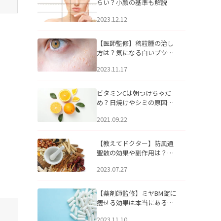
らい？小顔の基準も解説
2023.12.12
【医師監修】稗粒腫の治し
方は？気になる白いブツブ
ツの原因と自宅でできるケ
2023.11.17
アについて
ビタミンCは朝つけちゃだ
め？日焼けやシミの原因に
なるってホント？
2021.09.22
【教えてドクター】防風通
聖散の効果や副作用は？長
期服用は危険なの？
2023.07.27
【薬剤師監修】ミヤBM錠に
痩せる効果は本当にある
の？
2023.11.10