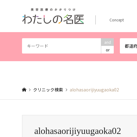
Concept
and
都道
or
クリニック検索
alohasaorijiyuugaoka02
alohasaorijiyuugaoka02