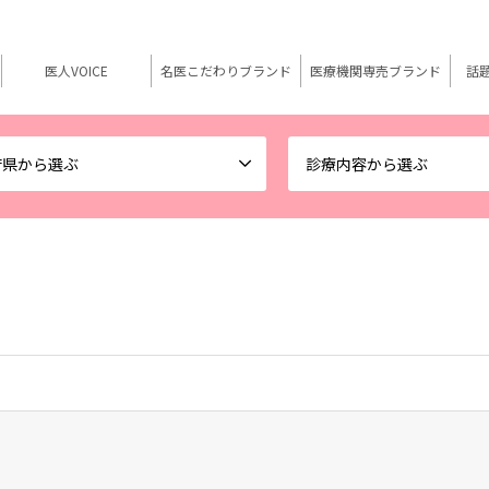
医人VOICE
名医こだわりブランド
医療機関専売ブランド
話
府県から選ぶ
診療内容から選ぶ