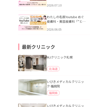
幌「マンジャロのリアル｜
2026.07.10
医師が明かす副作用・リバ
ウンド・正しい使い方」を
公開いたしました。
わたしの名医Youtube めぐ
皮膚科・美容皮膚科「”とお
りすがりの皮膚科医”がスレ
2026.06.05
ッズの肌悩みに本気で答え
てみた」を公開いたしまし
た。
最新クリニック
MJクリニック札幌
北海道
いびきメディカルクリニッ
ク 福岡院
福岡県
いびきメディカルクリニッ