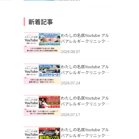
新着記事
わたしの名医Youtube アル
バアレルギークリニック札
幌「ニキビが皮膚科でも治
2026.08.07
らない理由｜繰り返す人が
次に考える治療を医師が解
説」を公開いたしました。
わたしの名医Youtube アル
バアレルギークリニック札
幌「30代から急に老けて見
2026.07.24
える男性へ｜医師が教える
「最初にやるべき3つ」」を
公開いたしました。
わたしの名医Youtube アル
バアレルギークリニック札
幌「赤ら顔・酒さ・ニキビ
2026.07.17
跡にVビームは効く？向いて
いる赤みを医師が徹底解
説」を公開いたしました。
わたしの名医Youtube アル
バアレルギークリニック札