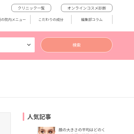
クリニック一覧
オンラインコスメ診断
題の院内メニュー
こだわりの成分
編集部コラム
人気記事
顔の大きさの平均はどのく