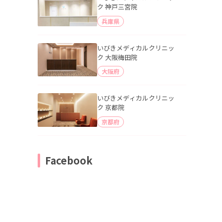
ク 神戸三宮院
兵庫県
いびきメディカルクリニッ
ク 大阪梅田院
大阪府
いびきメディカルクリニッ
ク 京都院
京都府
Facebook