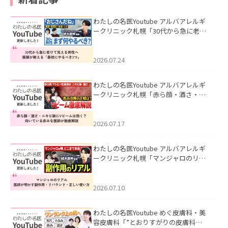
わたしの名医Youtube アルバアレルギ
ークリニック札幌「30代から急に老け
て見える男性へ｜医師が教える「最初
にやるべき3つ」」を公開いたしまし
た。
2026.07.24
わたしの名医Youtube アルバアレルギ
ークリニック札幌「赤ら顔・酒さ・ニ
キビ跡にVビームは効く？向いている赤
みを医師が徹底解説」を公開いたしま
した。
2026.07.17
わたしの名医Youtube アルバアレルギ
ークリニック札幌「マンジャロのリア
ル｜医師が明かす副作用・リバウン
ド・正しい使い方」を公開いたしまし
た。
2026.07.10
わたしの名医Youtube めぐ皮膚科・美
容皮膚科「”とおりすがりの皮膚科