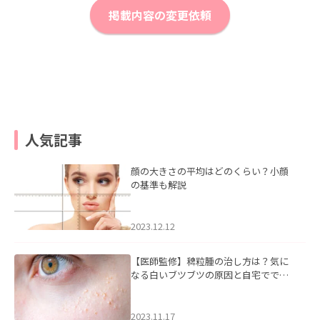
掲載内容の変更依頼
人気記事
顔の大きさの平均はどのくらい？小顔
の基準も解説
2023.12.12
【医師監修】稗粒腫の治し方は？気に
なる白いブツブツの原因と自宅ででき
るケアについて
2023.11.17