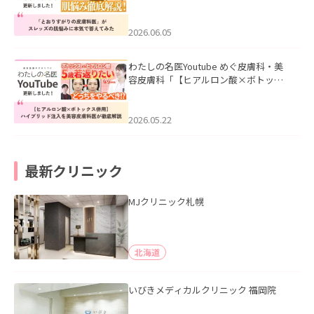
医”がスレッズの肌悩みに本気で答えて
みた」を公開いたしました。
2026.06.05
わたしの名医Youtube めぐ皮膚科・美
容皮膚科「【ヒアルロン酸×ボトック
ス併用】ハイブリッド注入を美容皮膚
科医が徹底解説」を公開いたしまし
た。
2026.05.22
最新クリニック
MJクリニック札幌
北海道
いびきメディカルクリニック 福岡院