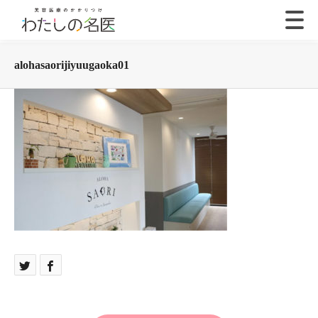
alohasaorijiyuugaoka01