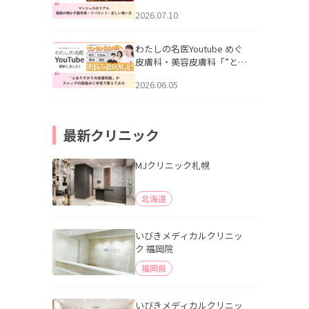
幌「マンジャロのリアル｜
2026.07.10
医師が明かす副作用・リバ
ウンド・正しい使い方」を
公開いたしました。
わたしの名医Youtube めぐ
皮膚科・美容皮膚科「”とお
りすがりの皮膚科医”がスレ
2026.06.05
ッズの肌悩みに本気で答え
てみた」を公開いたしまし
た。
最新クリニック
MJクリニック札幌
北海道
いびきメディカルクリニッ
ク 福岡院
福岡県
いびきメディカルクリニッ