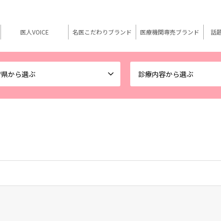
医人VOICE
名医こだわりブランド
医療機関専売ブランド
話
府県から選ぶ
診療内容から選ぶ