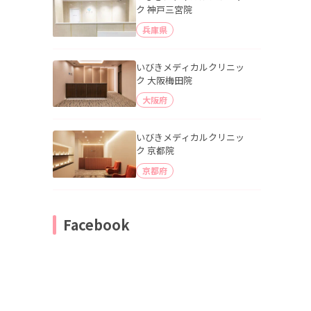
ク 神戸三宮院
兵庫県
いびきメディカルクリニッ
ク 大阪梅田院
大阪府
いびきメディカルクリニッ
ク 京都院
京都府
Facebook