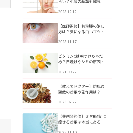
らい？小顔の基準も解説
2023.12.12
【医師監修】稗粒腫の治し
方は？気になる白いブツブ
ツの原因と自宅でできるケ
2023.11.17
アについて
ビタミンCは朝つけちゃだ
め？日焼けやシミの原因に
なるってホント？
2021.09.22
【教えてドクター】防風通
聖散の効果や副作用は？長
期服用は危険なの？
2023.07.27
【薬剤師監修】ミヤBM錠に
痩せる効果は本当にある
の？
2023.11.10