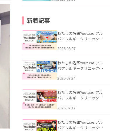
新着記事
わたしの名医Youtube アル
バアレルギークリニック札
幌「ニキビが皮膚科でも治
2026.08.07
らない理由｜繰り返す人が
次に考える治療を医師が解
説」を公開いたしました。
わたしの名医Youtube アル
バアレルギークリニック札
幌「30代から急に老けて見
2026.07.24
える男性へ｜医師が教える
「最初にやるべき3つ」」を
公開いたしました。
わたしの名医Youtube アル
バアレルギークリニック札
幌「赤ら顔・酒さ・ニキビ
2026.07.17
跡にVビームは効く？向いて
いる赤みを医師が徹底解
説」を公開いたしました。
わたしの名医Youtube アル
バアレルギークリニック札