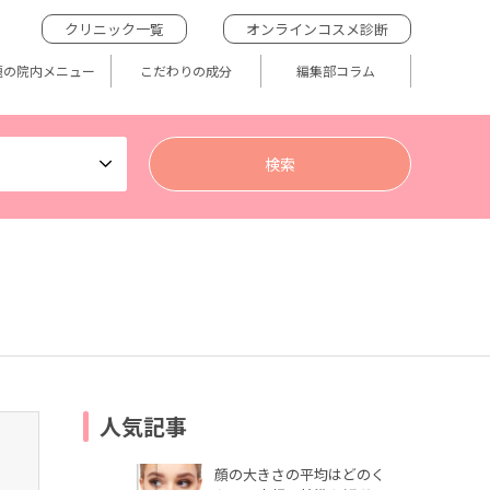
クリニック一覧
オンラインコスメ診断
題の院内メニュー
こだわりの成分
編集部コラム
人気記事
顔の大きさの平均はどのく