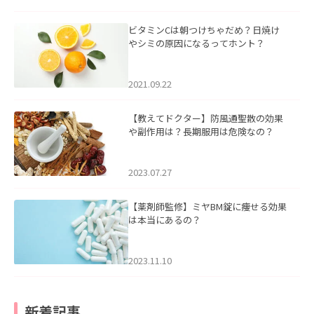
ビタミンCは朝つけちゃだめ？日焼け
やシミの原因になるってホント？
2021.09.22
【教えてドクター】防風通聖散の効果
や副作用は？長期服用は危険なの？
2023.07.27
【薬剤師監修】ミヤBM錠に痩せる効果
は本当にあるの？
2023.11.10
新着記事