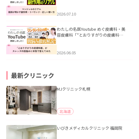
ル｜医師が明かす副作用・リバウン
ド・正しい使い方」を公開いたしまし
た。
2026.07.10
わたしの名医Youtube めぐ皮膚科・美
容皮膚科「”とおりすがりの皮膚科
医”がスレッズの肌悩みに本気で答えて
みた」を公開いたしました。
2026.06.05
最新クリニック
MJクリニック札幌
北海道
いびきメディカルクリニック 福岡院