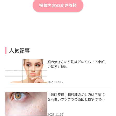
掲載内容の変更依頼
人気記事
顔の大きさの平均はどのくらい？小顔
の基準も解説
2023.12.12
【医師監修】稗粒腫の治し方は？気に
なる白いブツブツの原因と自宅ででき
るケアについて
2023.11.17