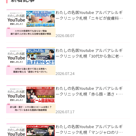
わたしの名医Youtube アルバアレルギ
ークリニック札幌「ニキビが皮膚科で
も治らない理由｜繰り返す人が次に考
える治療を医師が解説」を公開いたし
ました。
2026.08.07
わたしの名医Youtube アルバアレルギ
ークリニック札幌「30代から急に老け
て見える男性へ｜医師が教える「最初
にやるべき3つ」」を公開いたしまし
た。
2026.07.24
わたしの名医Youtube アルバアレルギ
ークリニック札幌「赤ら顔・酒さ・ニ
キビ跡にVビームは効く？向いている赤
みを医師が徹底解説」を公開いたしま
した。
2026.07.17
わたしの名医Youtube アルバアレルギ
ークリニック札幌「マンジャロのリア