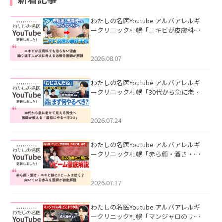
わたしの名医Youtube アルバアレルギ
ークリニック札幌「ニキビが皮膚科で
も治らない理由｜繰り返す人が次に考
える治療を医師が解説」を公開いたし
ました。
2026.08.07
わたしの名医Youtube アルバアレルギ
ークリニック札幌「30代から急に老け
て見える男性へ｜医師が教える「最初
にやるべき3つ」」を公開いたしまし
た。
2026.07.24
わたしの名医Youtube アルバアレルギ
ークリニック札幌「赤ら顔・酒さ・ニ
キビ跡にVビームは効く？向いている赤
みを医師が徹底解説」を公開いたしま
した。
2026.07.17
わたしの名医Youtube アルバアレルギ
ークリニック札幌「マンジャロのリア