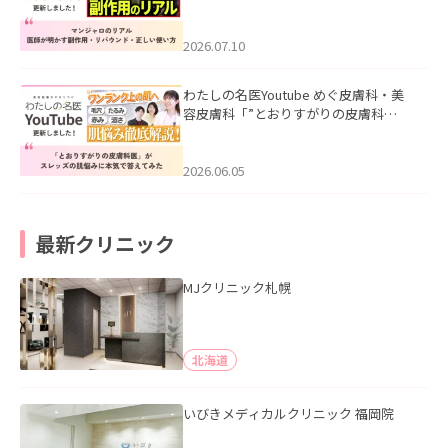
ル｜医師が明かす副作用・リバウン
ド・正しい使い方」を公開いたしまし
た。
2026.07.10
わたしの名医Youtube めぐ皮膚科・美
容皮膚科「”とおりすがりの皮膚科
医”がスレッズの肌悩みに本気で答えて
みた」を公開いたしました。
2026.06.05
最新クリニック
MJクリニック札幌
北海道
いびきメディカルクリニック 福岡院