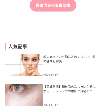
掲載内容の変更依頼
人気記事
顔の大きさの平均はどのくらい？小顔
の基準も解説
2023.12.12
【医師監修】稗粒腫の治し方は？気に
なる白いブツブツの原因と自宅ででき
るケアについて
2023.11.17