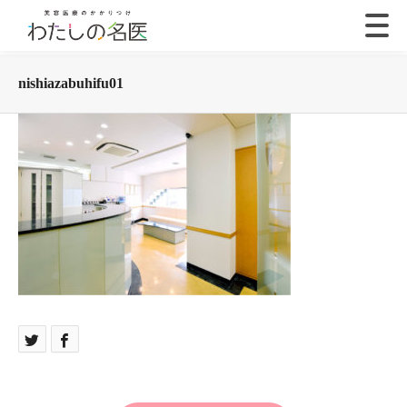
nishiazabuhifu01