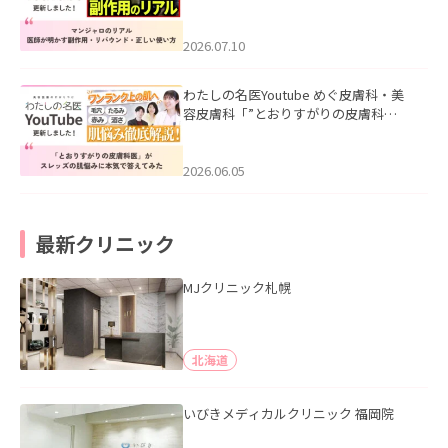
ル｜医師が明かす副作用・リバウン
ド・正しい使い方」を公開いたしまし
た。
2026.07.10
わたしの名医Youtube めぐ皮膚科・美
容皮膚科「”とおりすがりの皮膚科
医”がスレッズの肌悩みに本気で答えて
みた」を公開いたしました。
2026.06.05
最新クリニック
MJクリニック札幌
北海道
いびきメディカルクリニック 福岡院