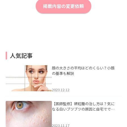
掲載内容の変更依頼
人気記事
顔の大きさの平均はどのくらい？小顔
の基準も解説
2023.12.12
【医師監修】稗粒腫の治し方は？気に
なる白いブツブツの原因と自宅ででき
るケアについて
2023.11.17