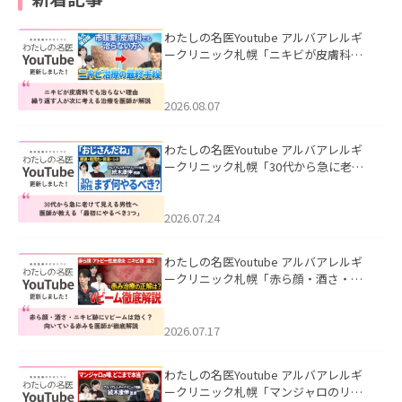
わたしの名医Youtube アルバアレルギ
ークリニック札幌「ニキビが皮膚科で
も治らない理由｜繰り返す人が次に考
える治療を医師が解説」を公開いたし
ました。
2026.08.07
わたしの名医Youtube アルバアレルギ
ークリニック札幌「30代から急に老け
て見える男性へ｜医師が教える「最初
にやるべき3つ」」を公開いたしまし
た。
2026.07.24
わたしの名医Youtube アルバアレルギ
ークリニック札幌「赤ら顔・酒さ・ニ
キビ跡にVビームは効く？向いている赤
みを医師が徹底解説」を公開いたしま
した。
2026.07.17
わたしの名医Youtube アルバアレルギ
ークリニック札幌「マンジャロのリア