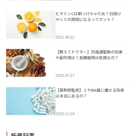
ビタミンCは朝つけちゃだめ？日焼け
やシミの原因になるってホント？
2021.09.22
【教えてドクター】防風通聖散の効果
や副作用は？長期服用は危険なの？
2023.07.27
【薬剤師監修】ミヤBM錠に痩せる効果
は本当にあるの？
2023.11.10
新着記事