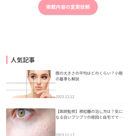
掲載内容の変更依頼
人気記事
顔の大きさの平均はどのくらい？小顔
の基準も解説
2023.12.12
【医師監修】稗粒腫の治し方は？気に
なる白いブツブツの原因と自宅ででき
るケアについて
2023.11.17