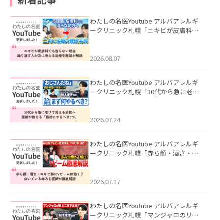
わたしの名医Youtube アルバアレルギ
ークリニック札幌「ニキビが皮膚科で
も治らない理由｜繰り返す人が次に考
える治療を医師が解説」を公開いたし
ました。
2026.08.07
わたしの名医Youtube アルバアレルギ
ークリニック札幌「30代から急に老け
て見える男性へ｜医師が教える「最初
にやるべき3つ」」を公開いたしまし
た。
2026.07.24
わたしの名医Youtube アルバアレルギ
ークリニック札幌「赤ら顔・酒さ・ニ
キビ跡にVビームは効く？向いている赤
みを医師が徹底解説」を公開いたしま
した。
2026.07.17
わたしの名医Youtube アルバアレルギ
ークリニック札幌「マンジャロのリア