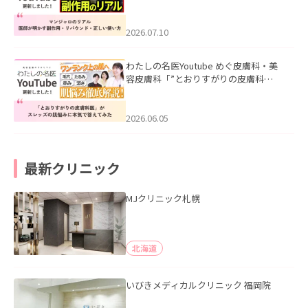
ル｜医師が明かす副作用・リバウン
ド・正しい使い方」を公開いたしまし
た。
2026.07.10
わたしの名医Youtube めぐ皮膚科・美
容皮膚科「”とおりすがりの皮膚科
医”がスレッズの肌悩みに本気で答えて
みた」を公開いたしました。
2026.06.05
最新クリニック
MJクリニック札幌
北海道
いびきメディカルクリニック 福岡院