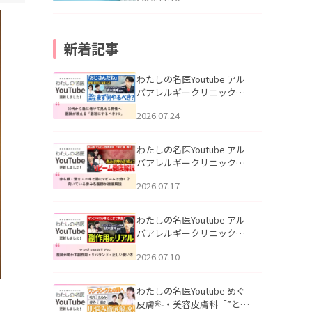
新着記事
わたしの名医Youtube アル
バアレルギークリニック札
幌「30代から急に老けて見
2026.07.24
える男性へ｜医師が教える
「最初にやるべき3つ」」を
公開いたしました。
わたしの名医Youtube アル
バアレルギークリニック札
幌「赤ら顔・酒さ・ニキビ
2026.07.17
跡にVビームは効く？向いて
いる赤みを医師が徹底解
説」を公開いたしました。
わたしの名医Youtube アル
バアレルギークリニック札
幌「マンジャロのリアル｜
2026.07.10
医師が明かす副作用・リバ
ウンド・正しい使い方」を
公開いたしました。
わたしの名医Youtube めぐ
皮膚科・美容皮膚科「”とお