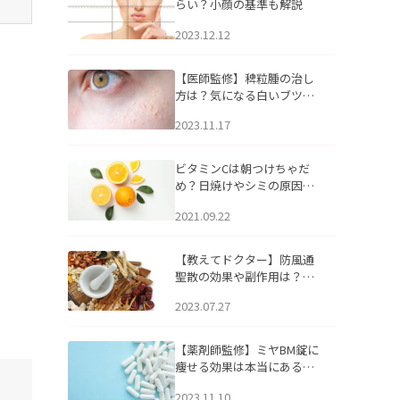
らい？小顔の基準も解説
2023.12.12
【医師監修】稗粒腫の治し
方は？気になる白いブツブ
ツの原因と自宅でできるケ
2023.11.17
アについて
ビタミンCは朝つけちゃだ
め？日焼けやシミの原因に
なるってホント？
2021.09.22
【教えてドクター】防風通
聖散の効果や副作用は？長
期服用は危険なの？
2023.07.27
【薬剤師監修】ミヤBM錠に
痩せる効果は本当にある
の？
2023.11.10