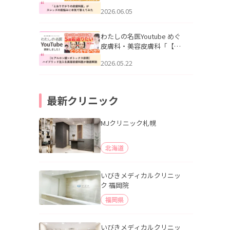
りすがりの皮膚科医”がスレ
2026.06.05
ッズの肌悩みに本気で答え
てみた」を公開いたしまし
た。
わたしの名医Youtube めぐ
皮膚科・美容皮膚科「【ヒ
アルロン酸×ボトックス併
2026.05.22
用】ハイブリッド注入を美
容皮膚科医が徹底解説」を
公開いたしました。
最新クリニック
MJクリニック札幌
北海道
いびきメディカルクリニッ
ク 福岡院
福岡県
いびきメディカルクリニッ