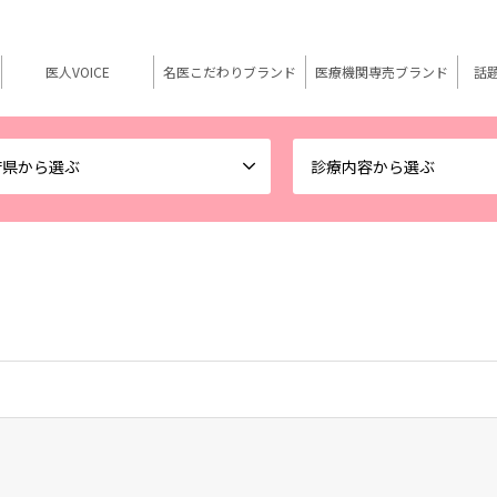
医人VOICE
名医こだわりブランド
医療機関専売ブランド
話
府県から選ぶ
診療内容から選ぶ