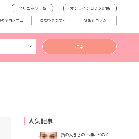
クリニック一覧
オンラインコスメ診断
題の院内メニュー
こだわりの成分
編集部コラム
人気記事
顔の大きさの平均はどのく