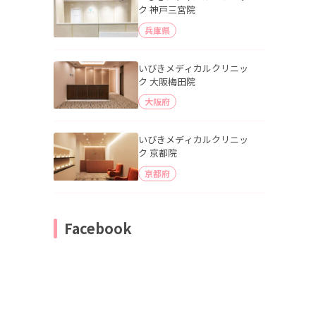
ク 神戸三宮院
兵庫県
いびきメディカルクリニッ
ク 大阪梅田院
大阪府
いびきメディカルクリニッ
ク 京都院
京都府
Facebook