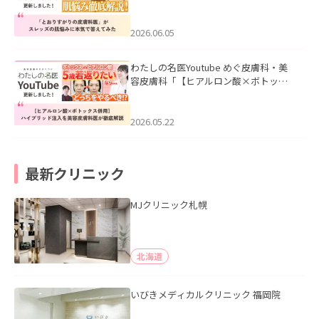
医”がスレッズの肌悩みに本気で答えて
みた」を公開いたしました。
2026.06.05
わたしの名医Youtube めぐ皮膚科・美
容皮膚科「【ヒアルロン酸×ボトック
ス併用】ハイブリッド注入を美容皮膚
科医が徹底解説」を公開いたしまし
た。
2026.05.22
最新クリニック
MJクリニック札幌
北海道
いびきメディカルクリニック 福岡院