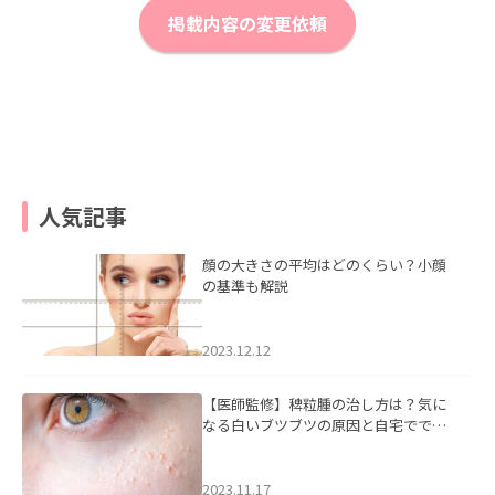
掲載内容の変更依頼
人気記事
顔の大きさの平均はどのくらい？小顔
の基準も解説
2023.12.12
【医師監修】稗粒腫の治し方は？気に
なる白いブツブツの原因と自宅ででき
るケアについて
2023.11.17