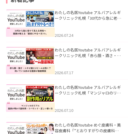
わたしの名医Youtube アルバアレルギ
ークリニック札幌「30代から急に老け
て見える男性へ｜医師が教える「最初
にやるべき3つ」」を公開いたしまし
た。
2026.07.24
わたしの名医Youtube アルバアレルギ
ークリニック札幌「赤ら顔・酒さ・ニ
キビ跡にVビームは効く？向いている赤
みを医師が徹底解説」を公開いたしま
した。
2026.07.17
わたしの名医Youtube アルバアレルギ
ークリニック札幌「マンジャロのリア
ル｜医師が明かす副作用・リバウン
ド・正しい使い方」を公開いたしまし
た。
2026.07.10
わたしの名医Youtube めぐ皮膚科・美
容皮膚科「”とおりすがりの皮膚科