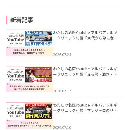
新着記事
わたしの名医Youtube アルバアレルギ
ークリニック札幌「30代から急に老け
て見える男性へ｜医師が教える「最初
にやるべき3つ」」を公開いたしまし
た。
2026.07.24
わたしの名医Youtube アルバアレルギ
ークリニック札幌「赤ら顔・酒さ・ニ
キビ跡にVビームは効く？向いている赤
みを医師が徹底解説」を公開いたしま
した。
2026.07.17
わたしの名医Youtube アルバアレルギ
ークリニック札幌「マンジャロのリア
ル｜医師が明かす副作用・リバウン
ド・正しい使い方」を公開いたしまし
た。
2026.07.10