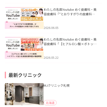
わたしの名医Youtube めぐ皮膚科・美
容皮膚科「”とおりすがりの皮膚科
医”がスレッズの肌悩みに本気で答えて
みた」を公開いたしました。
2026.06.05
わたしの名医Youtube めぐ皮膚科・美
容皮膚科「【ヒアルロン酸×ボトック
ス併用】ハイブリッド注入を美容皮膚
科医が徹底解説」を公開いたしまし
た。
2026.05.22
最新クリニック
MJクリニック札幌
北海道