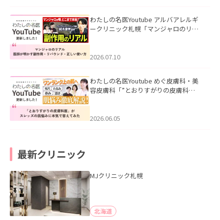
わたしの名医Youtube アルバアレルギ
ークリニック札幌「マンジャロのリア
ル｜医師が明かす副作用・リバウン
ド・正しい使い方」を公開いたしまし
た。
2026.07.10
わたしの名医Youtube めぐ皮膚科・美
容皮膚科「”とおりすがりの皮膚科
医”がスレッズの肌悩みに本気で答えて
みた」を公開いたしました。
2026.06.05
最新クリニック
MJクリニック札幌
北海道