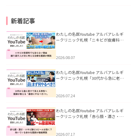
新着記事
わたしの名医Youtube アルバアレルギ
ークリニック札幌「ニキビが皮膚科で
も治らない理由｜繰り返す人が次に考
える治療を医師が解説」を公開いたし
ました。
2026.08.07
わたしの名医Youtube アルバアレルギ
ークリニック札幌「30代から急に老け
て見える男性へ｜医師が教える「最初
にやるべき3つ」」を公開いたしまし
た。
2026.07.24
わたしの名医Youtube アルバアレルギ
ークリニック札幌「赤ら顔・酒さ・ニ
キビ跡にVビームは効く？向いている赤
みを医師が徹底解説」を公開いたしま
した。
2026.07.17