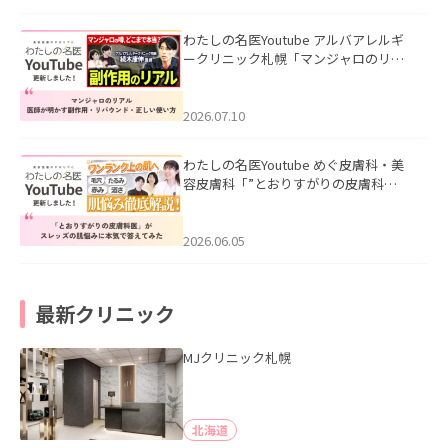
わたしの名医Youtube アルバアレルギ
ークリニック札幌「マンジャロのリア
ル｜医師が明かす副作用・リバウン
ド・正しい使い方」を公開いたしまし
た。
2026.07.10
わたしの名医Youtube めぐ皮膚科・美
容皮膚科「”とおりすがりの皮膚科
医”がスレッズの肌悩みに本気で答えて
みた」を公開いたしました。
2026.06.05
最新クリニック
MJクリニック札幌
北海道