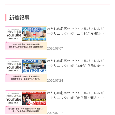
新着記事
わたしの名医Youtube アルバアレルギ
ークリニック札幌「ニキビが皮膚科で
も治らない理由｜繰り返す人が次に考
える治療を医師が解説」を公開いたし
ました。
2026.08.07
わたしの名医Youtube アルバアレルギ
ークリニック札幌「30代から急に老け
て見える男性へ｜医師が教える「最初
にやるべき3つ」」を公開いたしまし
た。
2026.07.24
わたしの名医Youtube アルバアレルギ
ークリニック札幌「赤ら顔・酒さ・ニ
キビ跡にVビームは効く？向いている赤
みを医師が徹底解説」を公開いたしま
した。
2026.07.17