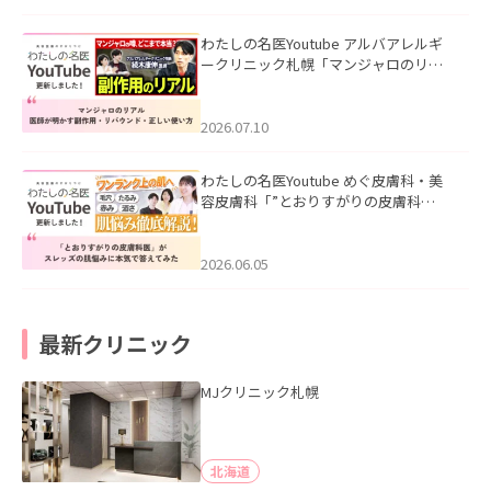
わたしの名医Youtube アルバアレルギ
ークリニック札幌「マンジャロのリア
ル｜医師が明かす副作用・リバウン
ド・正しい使い方」を公開いたしまし
た。
2026.07.10
わたしの名医Youtube めぐ皮膚科・美
容皮膚科「”とおりすがりの皮膚科
医”がスレッズの肌悩みに本気で答えて
みた」を公開いたしました。
2026.06.05
最新クリニック
MJクリニック札幌
北海道