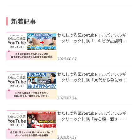
新着記事
わたしの名医Youtube アルバアレルギ
ークリニック札幌「ニキビが皮膚科で
も治らない理由｜繰り返す人が次に考
える治療を医師が解説」を公開いたし
ました。
2026.08.07
わたしの名医Youtube アルバアレルギ
ークリニック札幌「30代から急に老け
て見える男性へ｜医師が教える「最初
にやるべき3つ」」を公開いたしまし
た。
2026.07.24
わたしの名医Youtube アルバアレルギ
ークリニック札幌「赤ら顔・酒さ・ニ
キビ跡にVビームは効く？向いている赤
みを医師が徹底解説」を公開いたしま
した。
2026.07.17