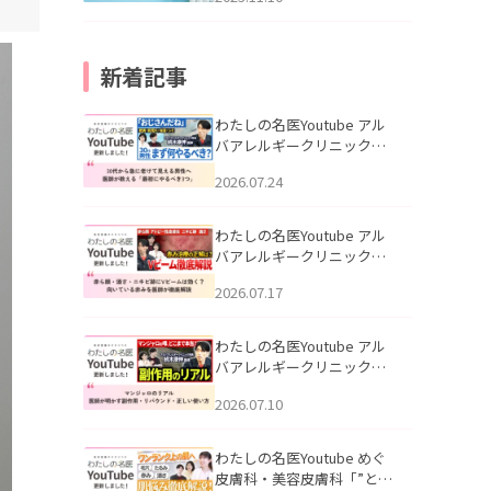
新着記事
わたしの名医Youtube アル
バアレルギークリニック札
幌「30代から急に老けて見
2026.07.24
える男性へ｜医師が教える
「最初にやるべき3つ」」を
公開いたしました。
わたしの名医Youtube アル
バアレルギークリニック札
幌「赤ら顔・酒さ・ニキビ
2026.07.17
跡にVビームは効く？向いて
いる赤みを医師が徹底解
説」を公開いたしました。
わたしの名医Youtube アル
バアレルギークリニック札
幌「マンジャロのリアル｜
2026.07.10
医師が明かす副作用・リバ
ウンド・正しい使い方」を
公開いたしました。
わたしの名医Youtube めぐ
皮膚科・美容皮膚科「”とお