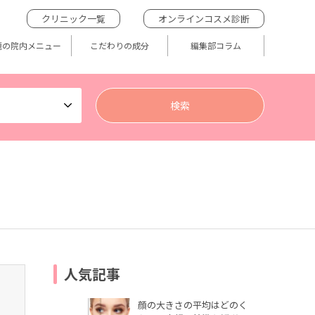
クリニック一覧
オンラインコスメ診断
題の院内メニュー
こだわりの成分
編集部コラム
人気記事
顔の大きさの平均はどのく