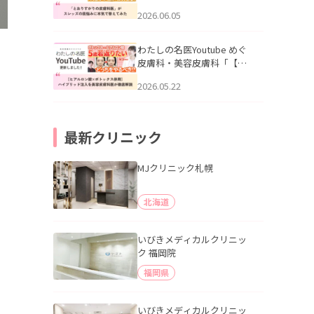
りすがりの皮膚科医”がスレ
2026.06.05
ッズの肌悩みに本気で答え
てみた」を公開いたしまし
た。
わたしの名医Youtube めぐ
皮膚科・美容皮膚科「【ヒ
アルロン酸×ボトックス併
2026.05.22
用】ハイブリッド注入を美
容皮膚科医が徹底解説」を
公開いたしました。
最新クリニック
MJクリニック札幌
北海道
いびきメディカルクリニッ
ク 福岡院
福岡県
いびきメディカルクリニッ