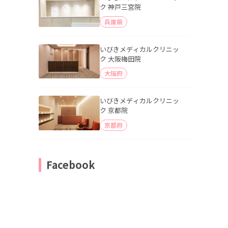
ク 神戸三宮院
兵庫県
いびきメディカルクリニッ
ク 大阪梅田院
大阪府
いびきメディカルクリニッ
ク 京都院
京都府
Facebook