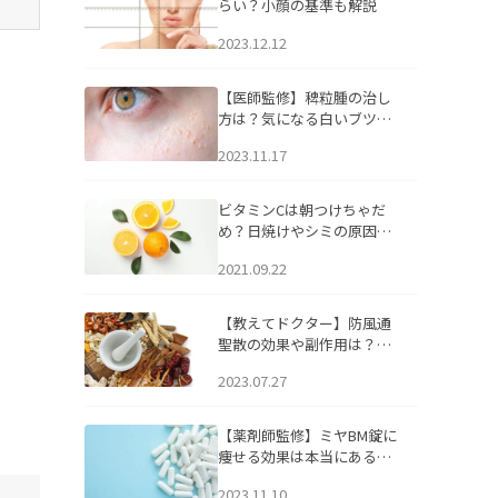
らい？小顔の基準も解説
2023.12.12
【医師監修】稗粒腫の治し
方は？気になる白いブツブ
ツの原因と自宅でできるケ
2023.11.17
アについて
ビタミンCは朝つけちゃだ
め？日焼けやシミの原因に
なるってホント？
2021.09.22
【教えてドクター】防風通
聖散の効果や副作用は？長
期服用は危険なの？
2023.07.27
【薬剤師監修】ミヤBM錠に
痩せる効果は本当にある
の？
2023.11.10