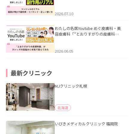
ル｜医師が明かす副作用・リバウン
ド・正しい使い方」を公開いたしまし
た。
2026.07.10
わたしの名医Youtube めぐ皮膚科・美
容皮膚科「”とおりすがりの皮膚科
医”がスレッズの肌悩みに本気で答えて
みた」を公開いたしました。
2026.06.05
最新クリニック
MJクリニック札幌
北海道
いびきメディカルクリニック 福岡院