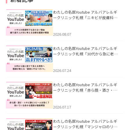
わたしの名医Youtube アルバアレルギ
ークリニック札幌「ニキビが皮膚科で
も治らない理由｜繰り返す人が次に考
える治療を医師が解説」を公開いたし
ました。
2026.08.07
わたしの名医Youtube アルバアレルギ
ークリニック札幌「30代から急に老け
て見える男性へ｜医師が教える「最初
にやるべき3つ」」を公開いたしまし
た。
2026.07.24
わたしの名医Youtube アルバアレルギ
ークリニック札幌「赤ら顔・酒さ・ニ
キビ跡にVビームは効く？向いている赤
みを医師が徹底解説」を公開いたしま
した。
2026.07.17
わたしの名医Youtube アルバアレルギ
ークリニック札幌「マンジャロのリア