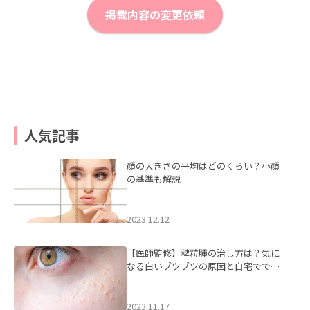
掲載内容の変更依頼
人気記事
顔の大きさの平均はどのくらい？小顔
の基準も解説
2023.12.12
【医師監修】稗粒腫の治し方は？気に
なる白いブツブツの原因と自宅ででき
るケアについて
2023.11.17