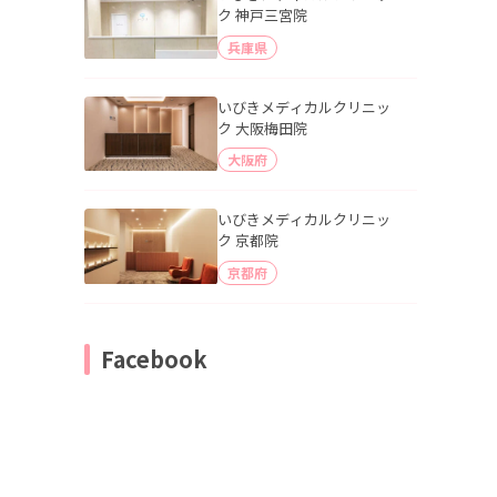
ク 神戸三宮院
兵庫県
いびきメディカルクリニッ
ク 大阪梅田院
大阪府
いびきメディカルクリニッ
ク 京都院
京都府
Facebook