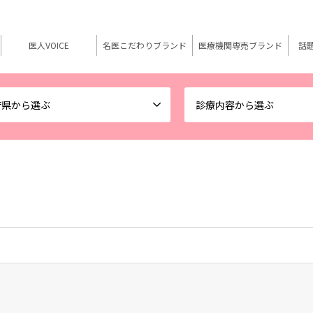
医人VOICE
名医こだわりブランド
医療機関専売ブランド
話
府県から選ぶ
診療内容から選ぶ