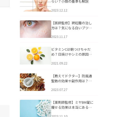
らい？小顔の基準も解説
2023.12.12
【医師監修】稗粒腫の治し
方は？気になる白いブツブ
ツの原因と自宅でできるケ
2023.11.17
アについて
ビタミンCは朝つけちゃだ
め？日焼けやシミの原因に
なるってホント？
2021.09.22
【教えてドクター】防風通
聖散の効果や副作用は？長
期服用は危険なの？
2023.07.27
【薬剤師監修】ミヤBM錠に
痩せる効果は本当にある
の？
2023.11.10