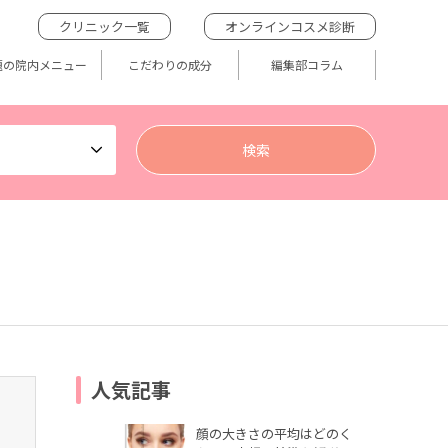
クリニック一覧
オンラインコスメ診断
題の院内メニュー
こだわりの成分
編集部コラム
人気記事
顔の大きさの平均はどのく