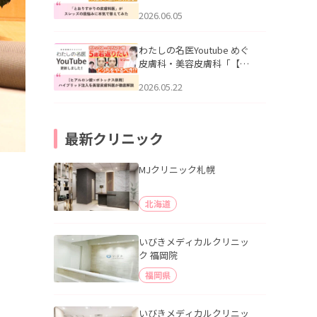
りすがりの皮膚科医”がスレ
2026.06.05
ッズの肌悩みに本気で答え
てみた」を公開いたしまし
た。
わたしの名医Youtube めぐ
皮膚科・美容皮膚科「【ヒ
アルロン酸×ボトックス併
2026.05.22
用】ハイブリッド注入を美
容皮膚科医が徹底解説」を
公開いたしました。
最新クリニック
MJクリニック札幌
北海道
いびきメディカルクリニッ
ク 福岡院
福岡県
いびきメディカルクリニッ