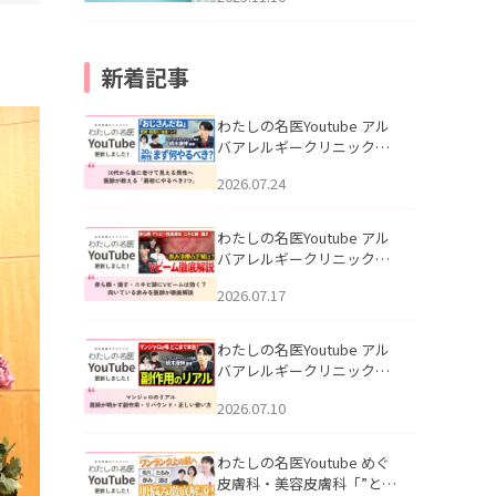
新着記事
わたしの名医Youtube アル
バアレルギークリニック札
幌「30代から急に老けて見
2026.07.24
える男性へ｜医師が教える
「最初にやるべき3つ」」を
公開いたしました。
わたしの名医Youtube アル
バアレルギークリニック札
幌「赤ら顔・酒さ・ニキビ
2026.07.17
跡にVビームは効く？向いて
いる赤みを医師が徹底解
説」を公開いたしました。
わたしの名医Youtube アル
バアレルギークリニック札
幌「マンジャロのリアル｜
2026.07.10
医師が明かす副作用・リバ
ウンド・正しい使い方」を
公開いたしました。
わたしの名医Youtube めぐ
皮膚科・美容皮膚科「”とお