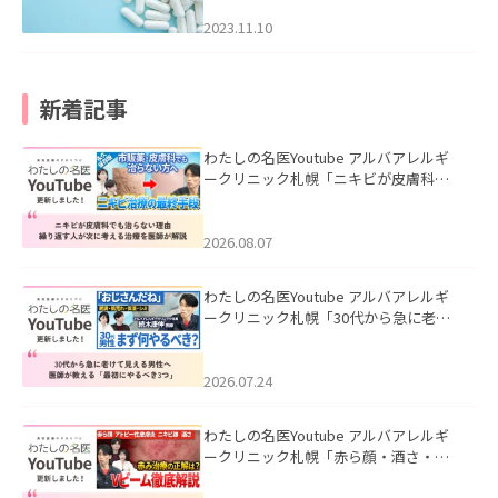
2023.11.10
新着記事
わたしの名医Youtube アルバアレルギ
ークリニック札幌「ニキビが皮膚科で
も治らない理由｜繰り返す人が次に考
える治療を医師が解説」を公開いたし
ました。
2026.08.07
わたしの名医Youtube アルバアレルギ
ークリニック札幌「30代から急に老け
て見える男性へ｜医師が教える「最初
にやるべき3つ」」を公開いたしまし
た。
2026.07.24
わたしの名医Youtube アルバアレルギ
ークリニック札幌「赤ら顔・酒さ・ニ
キビ跡にVビームは効く？向いている赤