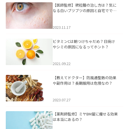
【医師監修】稗粒腫の治し方は？気に
なる白いブツブツの原因と自宅ででき
るケアについて
2023.11.17
ビタミンCは朝つけちゃだめ？日焼け
やシミの原因になるってホント？
2021.09.22
【教えてドクター】防風通聖散の効果
や副作用は？長期服用は危険なの？
2023.07.27
【薬剤師監修】ミヤBM錠に痩せる効果
は本当にあるの？