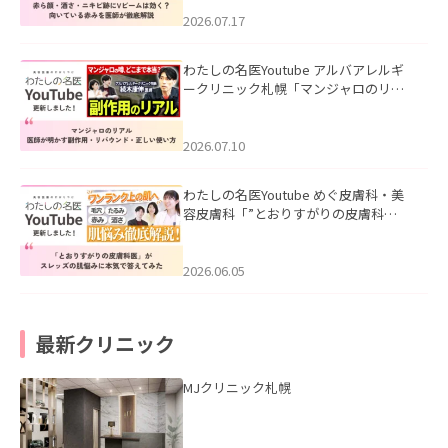
みを医師が徹底解説」を公開いたしま
した。
2026.07.17
わたしの名医Youtube アルバアレルギ
ークリニック札幌「マンジャロのリア
ル｜医師が明かす副作用・リバウン
ド・正しい使い方」を公開いたしまし
た。
2026.07.10
わたしの名医Youtube めぐ皮膚科・美
容皮膚科「”とおりすがりの皮膚科
医”がスレッズの肌悩みに本気で答えて
みた」を公開いたしました。
2026.06.05
最新クリニック
MJクリニック札幌