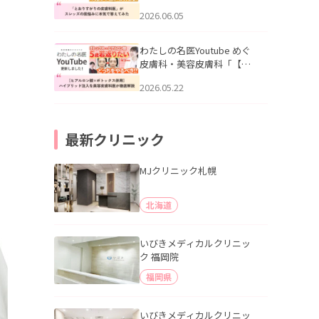
りすがりの皮膚科医”がスレ
2026.06.05
ッズの肌悩みに本気で答え
てみた」を公開いたしまし
た。
わたしの名医Youtube めぐ
皮膚科・美容皮膚科「【ヒ
アルロン酸×ボトックス併
2026.05.22
用】ハイブリッド注入を美
容皮膚科医が徹底解説」を
公開いたしました。
最新クリニック
MJクリニック札幌
北海道
いびきメディカルクリニッ
ク 福岡院
福岡県
いびきメディカルクリニッ