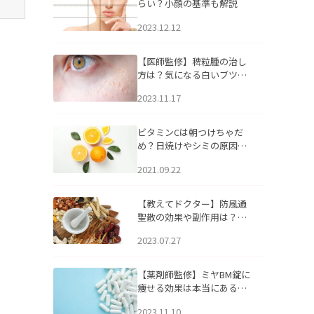
らい？小顔の基準も解説
2023.12.12
【医師監修】稗粒腫の治し
方は？気になる白いブツブ
ツの原因と自宅でできるケ
2023.11.17
アについて
ビタミンCは朝つけちゃだ
め？日焼けやシミの原因に
なるってホント？
2021.09.22
【教えてドクター】防風通
聖散の効果や副作用は？長
期服用は危険なの？
2023.07.27
【薬剤師監修】ミヤBM錠に
痩せる効果は本当にある
の？
2023.11.10