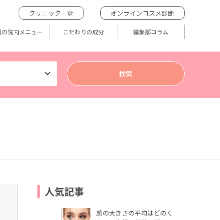
クリニック一覧
オンラインコスメ診断
題の院内メニュー
こだわりの成分
編集部コラム
人気記事
顔の大きさの平均はどのく