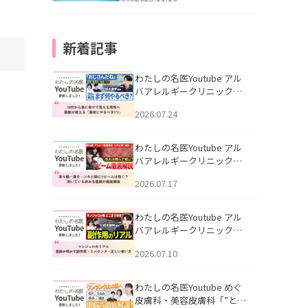
新着記事
わたしの名医Youtube アル
バアレルギークリニック札
幌「30代から急に老けて見
2026.07.24
える男性へ｜医師が教える
「最初にやるべき3つ」」を
公開いたしました。
わたしの名医Youtube アル
バアレルギークリニック札
幌「赤ら顔・酒さ・ニキビ
2026.07.17
跡にVビームは効く？向いて
いる赤みを医師が徹底解
説」を公開いたしました。
わたしの名医Youtube アル
バアレルギークリニック札
幌「マンジャロのリアル｜
2026.07.10
医師が明かす副作用・リバ
ウンド・正しい使い方」を
公開いたしました。
わたしの名医Youtube めぐ
皮膚科・美容皮膚科「”とお