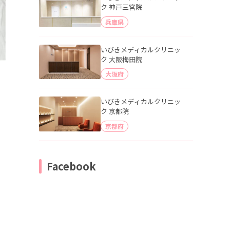
ク 神戸三宮院
兵庫県
いびきメディカルクリニッ
ク 大阪梅田院
大阪府
いびきメディカルクリニッ
ク 京都院
京都府
Facebook