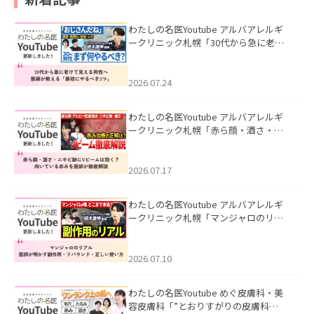
わたしの名医Youtube アルバアレルギ
ークリニック札幌「30代から急に老け
て見える男性へ｜医師が教える「最初
にやるべき3つ」」を公開いたしまし
た。
2026.07.24
わたしの名医Youtube アルバアレルギ
ークリニック札幌「赤ら顔・酒さ・ニ
キビ跡にVビームは効く？向いている赤
みを医師が徹底解説」を公開いたしま
した。
2026.07.17
わたしの名医Youtube アルバアレルギ
ークリニック札幌「マンジャロのリア
ル｜医師が明かす副作用・リバウン
ド・正しい使い方」を公開いたしまし
た。
2026.07.10
わたしの名医Youtube めぐ皮膚科・美
容皮膚科「”とおりすがりの皮膚科