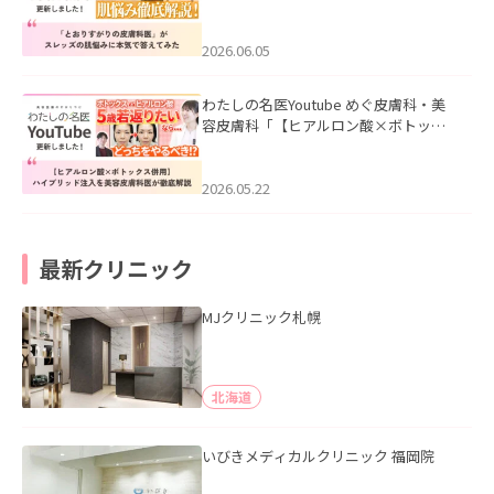
医”がスレッズの肌悩みに本気で答えて
みた」を公開いたしました。
2026.06.05
わたしの名医Youtube めぐ皮膚科・美
容皮膚科「【ヒアルロン酸×ボトック
ス併用】ハイブリッド注入を美容皮膚
科医が徹底解説」を公開いたしまし
た。
2026.05.22
最新クリニック
MJクリニック札幌
北海道
いびきメディカルクリニック 福岡院