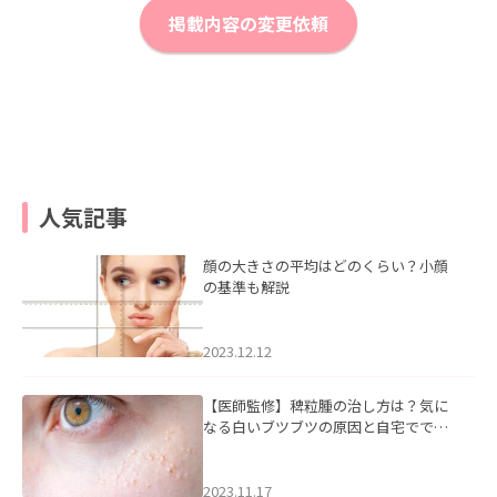
掲載内容の変更依頼
人気記事
顔の大きさの平均はどのくらい？小顔
の基準も解説
2023.12.12
【医師監修】稗粒腫の治し方は？気に
なる白いブツブツの原因と自宅ででき
るケアについて
2023.11.17