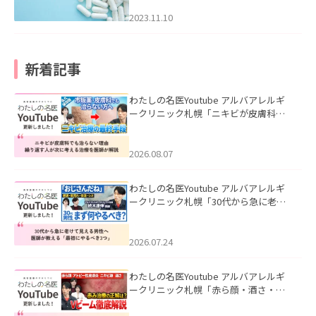
2023.11.10
新着記事
わたしの名医Youtube アルバアレルギ
ークリニック札幌「ニキビが皮膚科で
も治らない理由｜繰り返す人が次に考
える治療を医師が解説」を公開いたし
ました。
2026.08.07
わたしの名医Youtube アルバアレルギ
ークリニック札幌「30代から急に老け
て見える男性へ｜医師が教える「最初
にやるべき3つ」」を公開いたしまし
た。
2026.07.24
わたしの名医Youtube アルバアレルギ
ークリニック札幌「赤ら顔・酒さ・ニ
キビ跡にVビームは効く？向いている赤