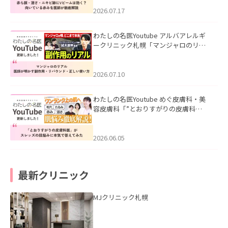
みを医師が徹底解説」を公開いたしま
した。
2026.07.17
わたしの名医Youtube アルバアレルギ
ークリニック札幌「マンジャロのリア
ル｜医師が明かす副作用・リバウン
ド・正しい使い方」を公開いたしまし
た。
2026.07.10
わたしの名医Youtube めぐ皮膚科・美
容皮膚科「”とおりすがりの皮膚科
医”がスレッズの肌悩みに本気で答えて
みた」を公開いたしました。
2026.06.05
最新クリニック
MJクリニック札幌