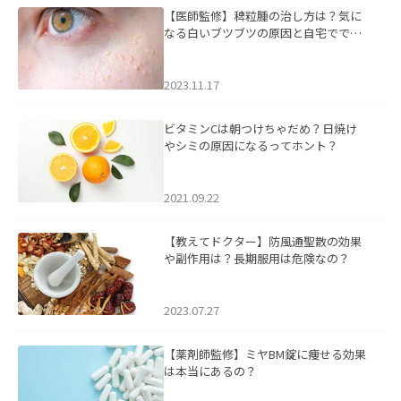
【医師監修】稗粒腫の治し方は？気に
なる白いブツブツの原因と自宅ででき
るケアについて
2023.11.17
ビタミンCは朝つけちゃだめ？日焼け
やシミの原因になるってホント？
2021.09.22
【教えてドクター】防風通聖散の効果
や副作用は？長期服用は危険なの？
2023.07.27
【薬剤師監修】ミヤBM錠に痩せる効果
は本当にあるの？