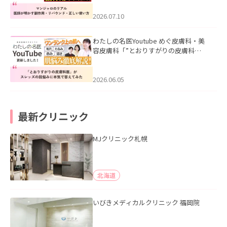
ド・正しい使い方」を公開いたしまし
た。
2026.07.10
わたしの名医Youtube めぐ皮膚科・美
容皮膚科「”とおりすがりの皮膚科
医”がスレッズの肌悩みに本気で答えて
みた」を公開いたしました。
2026.06.05
最新クリニック
MJクリニック札幌
北海道
いびきメディカルクリニック 福岡院