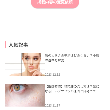
掲載内容の変更依頼
人気記事
顔の大きさの平均はどのくらい？小顔
の基準も解説
2023.12.12
【医師監修】稗粒腫の治し方は？気に
なる白いブツブツの原因と自宅ででき
るケアについて
2023.11.17