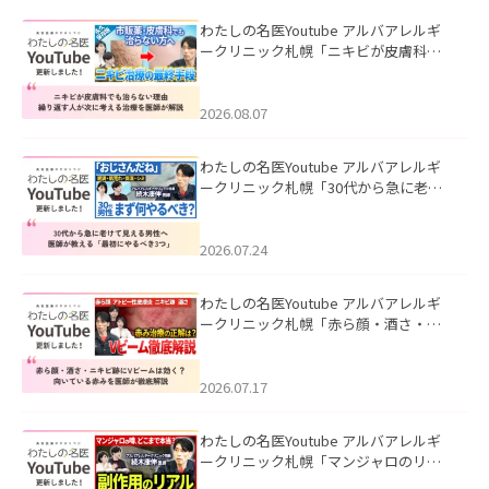
わたしの名医Youtube アルバアレルギ
ークリニック札幌「ニキビが皮膚科で
も治らない理由｜繰り返す人が次に考
える治療を医師が解説」を公開いたし
ました。
2026.08.07
わたしの名医Youtube アルバアレルギ
ークリニック札幌「30代から急に老け
て見える男性へ｜医師が教える「最初
にやるべき3つ」」を公開いたしまし
た。
2026.07.24
わたしの名医Youtube アルバアレルギ
ークリニック札幌「赤ら顔・酒さ・ニ
キビ跡にVビームは効く？向いている赤
みを医師が徹底解説」を公開いたしま
した。
2026.07.17
わたしの名医Youtube アルバアレルギ
ークリニック札幌「マンジャロのリア
ル｜医師が明かす副作用・リバウン