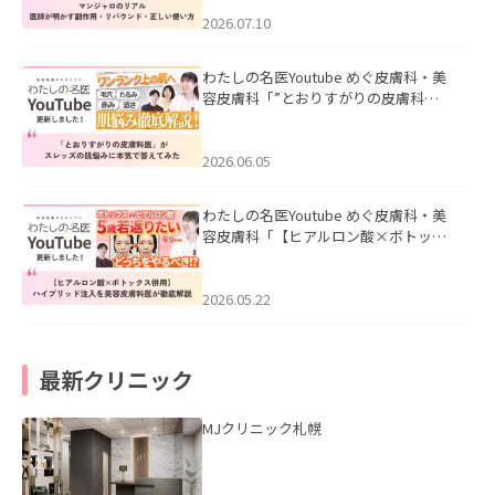
ド・正しい使い方」を公開いたしまし
た。
2026.07.10
わたしの名医Youtube めぐ皮膚科・美
容皮膚科「”とおりすがりの皮膚科
医”がスレッズの肌悩みに本気で答えて
みた」を公開いたしました。
2026.06.05
わたしの名医Youtube めぐ皮膚科・美
容皮膚科「【ヒアルロン酸×ボトック
ス併用】ハイブリッド注入を美容皮膚
科医が徹底解説」を公開いたしまし
た。
2026.05.22
最新クリニック
MJクリニック札幌