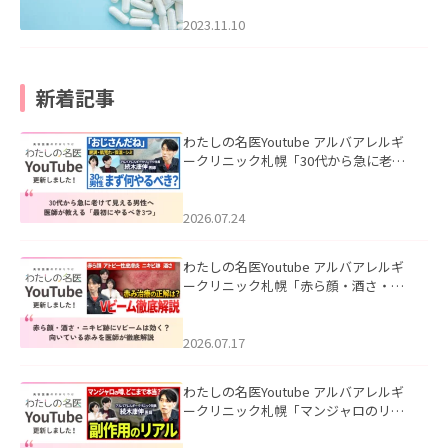
2023.11.10
新着記事
わたしの名医Youtube アルバアレルギ
ークリニック札幌「30代から急に老け
て見える男性へ｜医師が教える「最初
にやるべき3つ」」を公開いたしまし
た。
2026.07.24
わたしの名医Youtube アルバアレルギ
ークリニック札幌「赤ら顔・酒さ・ニ
キビ跡にVビームは効く？向いている赤
みを医師が徹底解説」を公開いたしま
した。
2026.07.17
わたしの名医Youtube アルバアレルギ
ークリニック札幌「マンジャロのリア
ル｜医師が明かす副作用・リバウン