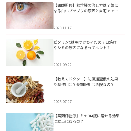
【医師監修】稗粒腫の治し方は？気に
なる白いブツブツの原因と自宅ででき
るケアについて
2023.11.17
ビタミンCは朝つけちゃだめ？日焼け
やシミの原因になるってホント？
2021.09.22
【教えてドクター】防風通聖散の効果
や副作用は？長期服用は危険なの？
2023.07.27
【薬剤師監修】ミヤBM錠に痩せる効果
は本当にあるの？