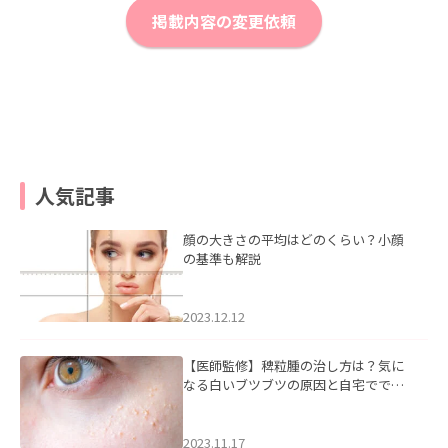
掲載内容の変更依頼
人気記事
顔の大きさの平均はどのくらい？小顔
の基準も解説
2023.12.12
【医師監修】稗粒腫の治し方は？気に
なる白いブツブツの原因と自宅ででき
るケアについて
2023.11.17