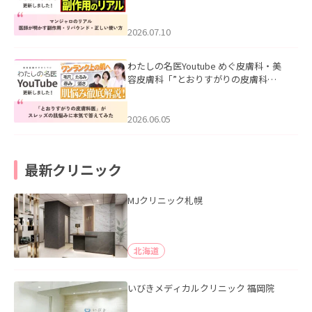
ル｜医師が明かす副作用・リバウン
ド・正しい使い方」を公開いたしまし
た。
2026.07.10
わたしの名医Youtube めぐ皮膚科・美
容皮膚科「”とおりすがりの皮膚科
医”がスレッズの肌悩みに本気で答えて
みた」を公開いたしました。
2026.06.05
最新クリニック
MJクリニック札幌
北海道
いびきメディカルクリニック 福岡院