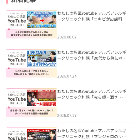
わたしの名医Youtube アルバアレルギ
ークリニック札幌「ニキビが皮膚科で
も治らない理由｜繰り返す人が次に考
える治療を医師が解説」を公開いたし
ました。
2026.08.07
わたしの名医Youtube アルバアレルギ
ークリニック札幌「30代から急に老け
て見える男性へ｜医師が教える「最初
にやるべき3つ」」を公開いたしまし
た。
2026.07.24
わたしの名医Youtube アルバアレルギ
ークリニック札幌「赤ら顔・酒さ・ニ
キビ跡にVビームは効く？向いている赤
みを医師が徹底解説」を公開いたしま
した。
2026.07.17
わたしの名医Youtube アルバアレルギ
ークリニック札幌「マンジャロのリア