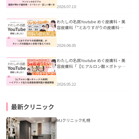
ド・正しい使い方」を公開いたしまし
た。
2026.07.10
わたしの名医Youtube めぐ皮膚科・美
容皮膚科「”とおりすがりの皮膚科
医”がスレッズの肌悩みに本気で答えて
みた」を公開いたしました。
2026.06.05
わたしの名医Youtube めぐ皮膚科・美
容皮膚科「【ヒアルロン酸×ボトック
ス併用】ハイブリッド注入を美容皮膚
科医が徹底解説」を公開いたしまし
た。
2026.05.22
最新クリニック
MJクリニック札幌