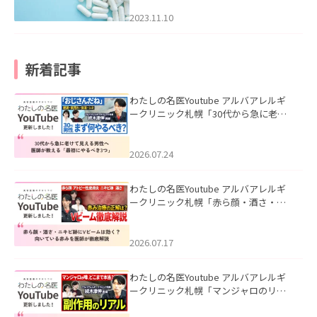
2023.11.10
新着記事
わたしの名医Youtube アルバアレルギ
ークリニック札幌「30代から急に老け
て見える男性へ｜医師が教える「最初
にやるべき3つ」」を公開いたしまし
た。
2026.07.24
わたしの名医Youtube アルバアレルギ
ークリニック札幌「赤ら顔・酒さ・ニ
キビ跡にVビームは効く？向いている赤
みを医師が徹底解説」を公開いたしま
した。
2026.07.17
わたしの名医Youtube アルバアレルギ
ークリニック札幌「マンジャロのリア
ル｜医師が明かす副作用・リバウン