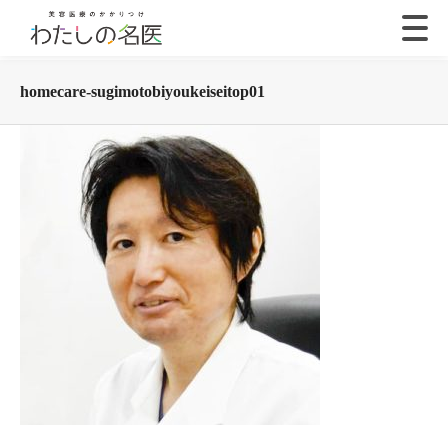
homecare-sugimotobiyoukeiseitop01