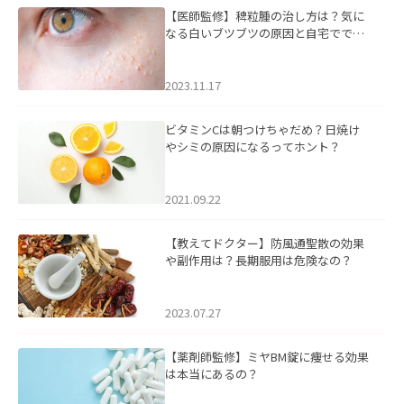
【医師監修】稗粒腫の治し方は？気に
なる白いブツブツの原因と自宅ででき
るケアについて
2023.11.17
ビタミンCは朝つけちゃだめ？日焼け
やシミの原因になるってホント？
2021.09.22
【教えてドクター】防風通聖散の効果
や副作用は？長期服用は危険なの？
2023.07.27
【薬剤師監修】ミヤBM錠に痩せる効果
は本当にあるの？